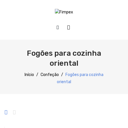
HOME
QUEM SOMOS
Fogões para cozinha
PRODUTOS
oriental
Preparação
Início
/
Confeção
/
Fogões para cozinha
oriental
Refrigeração
Confecção
Distribuição
Lavagem