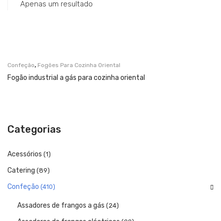
Catering
Apenas um resultado
Lavandaria
Acessórios
SERVIÇOS
,
Confeção
Fogões Para Cozinha Oriental
Fogão industrial a gás para cozinha oriental
DOWNLOADS
REFERÊNCIAS
BLOG
Categorias
CONTACTOS
Acessórios
(1)
Catering
(89)
Confeção
(410)
Assadores de frangos a gás
(24)