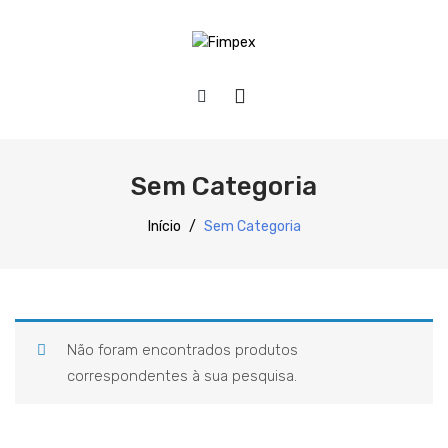
HOME
QUEM SOMOS
Sem Categoria
PRODUTOS
Início
/
Sem Categoria
Preparação
Refrigeração
Confecção
Não foram encontrados produtos
Distribuição
correspondentes à sua pesquisa.
Lavagem