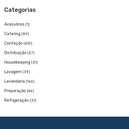
Catering
Categorias
Lavandaria
Acessórios
(1)
Acessórios
Catering
(89)
SERVIÇOS
Confeção
(410)
DOWNLOADS
Distribuição
(57)
REFERÊNCIAS
Housekeeping
(31)
BLOG
Lavagem
(39)
Lavandaria
(166)
CONTACTOS
Preparação
(46)
Refrigeração
(31)