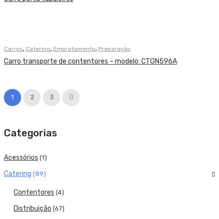
,
,
,
Carros
Catering
Empratamento
Preparação
Carro transporte de contentores – modelo: CTGN596A
1
2
3
Categorias
Acessórios
(1)
Catering
(89)
Contentores
(4)
Distribuição
(67)