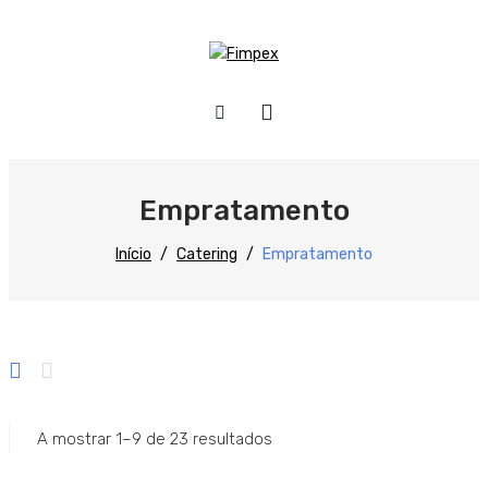
HOME
QUEM SOMOS
Empratamento
PRODUTOS
Início
/
Catering
/
Empratamento
Preparação
Refrigeração
Confecção
Distribuição
A mostrar 1–9 de 23 resultados
Lavagem