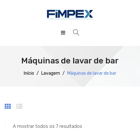
HOME
QUEM SOMOS
Máquinas de lavar de bar
PRODUTOS
Início
/
Lavagem
/
Máquinas de lavar de bar
SERVIÇOS
Preparação
DOWNLOADS
Refrigeração
REFERÊNCIAS
Confecção
BLOG
Distribuição
A mostrar todos os 7 resultados
CONTACTOS
Lavagem