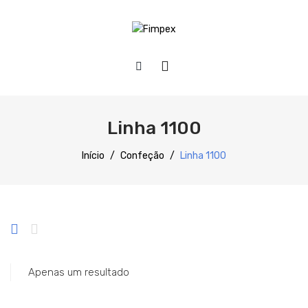
HOME
QUEM SOMOS
Linha 1100
PRODUTOS
Início
/
Confeção
/
Linha 1100
Preparação
Refrigeração
Confecção
Distribuição
Apenas um resultado
Lavagem