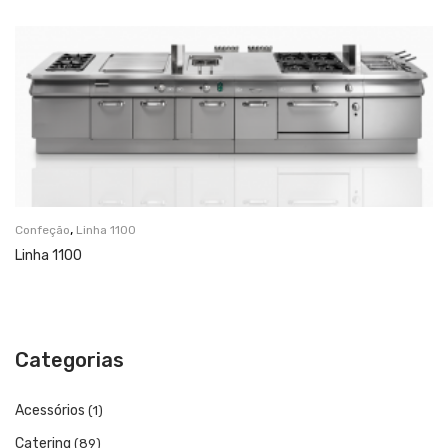
Catering
Lavandaria
Acessórios
SERVIÇOS
DOWNLOADS
REFERÊNCIAS
,
Confeção
Linha 1100
BLOG
Linha 1100
CONTACTOS
Categorias
Acessórios
(1)
Catering
(89)