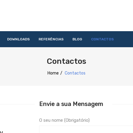
DOWNLOADS
REFERÊNCIAS
BLOG
CONTACTOS
HOME
QUEM SOMOS
PRODUTOS
SERVIÇOS
DOWNLOAD
Contactos
Acessórios
Lavandaria
Catering
Lavagem
Distribuição
Confecção
Refrigeração
Preparação
Home
/
Contactos
Envie a sua Mensagem
O seu nome (Obrigatório)