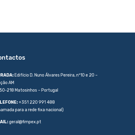
ontactos
RADA:
Edifício D. Nuno Álvares Pereira, nº10 e 20 –
ação AM
50-218 Matosinhos – Portugal
LEFONE:
+351 220 991 488
hamada para a rede fixa nacional)
AIL:
geral@fimpex.pt