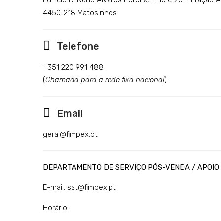
Edifício D. Nuno Álvares Pereira, nº10 e 20 – Fração 
4450-218 Matosinhos
Telefone
+351 220 991 488
(
Chamada para a rede fixa nacional
)
Email
geral@fimpex.pt
DEPARTAMENTO DE SERVIÇO PÓS-VENDA / APOIO
E-mail:
sat@fimpex.pt
Horário: