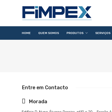
HOME
QUEM SOMOS
PRODUTOS
SERVIÇOS
Acessórios
Lavandaria
Catering
Lavagem
Distribuição
Confecção
Refrigeração
Preparação
Entre em Contacto
Morada