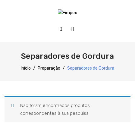
HOME
QUEM SOMOS
Separadores de Gordura
PRODUTOS
Início
/
Preparação
/
Separadores de Gordura
Preparação
Refrigeração
Confecção
Não foram encontrados produtos
Distribuição
correspondentes à sua pesquisa.
Lavagem