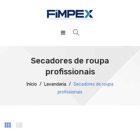
HOME
QUEM SOMOS
Secadores de roupa
PRODUTOS
profissionais
SERVIÇOS
Preparação
Início
/
Lavandaria
/
Secadores de roupa
profissionais
DOWNLOADS
Refrigeração
REFERÊNCIAS
Confecção
BLOG
Distribuição
CONTACTOS
Lavagem