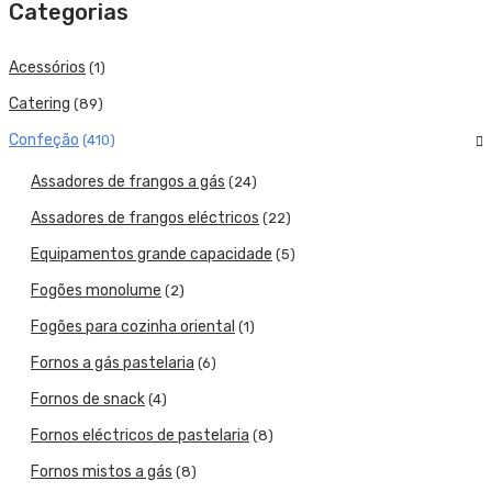
Categorias
Catering
Acessórios
Lavandaria
(1)
Catering
(89)
Acessórios
Confeção
(410)
SERVIÇOS
Assadores de frangos a gás
(24)
DOWNLOADS
Assadores de frangos eléctricos
(22)
REFERÊNCIAS
Equipamentos grande capacidade
(5)
Fogões monolume
(2)
BLOG
Fogões para cozinha oriental
(1)
CONTACTOS
Fornos a gás pastelaria
(6)
Fornos de snack
(4)
Fornos eléctricos de pastelaria
(8)
Fornos mistos a gás
(8)