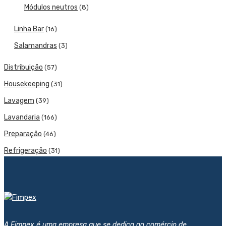
Módulos neutros
(8)
Linha Bar
(16)
Salamandras
(3)
Distribuição
(57)
Housekeeping
(31)
Lavagem
(39)
Lavandaria
(166)
Preparação
(46)
Refrigeração
(31)
A Fimpex é uma empresa que se dedica ao comércio de