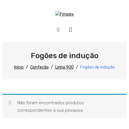
HOME
QUEM SOMOS
Fogões de indução
PRODUTOS
Início
/
Confeção
/
Linha 900
/
Fogões de indução
Preparação
Refrigeração
Confecção
Não foram encontrados produtos
correspondentes à sua pesquisa.
Distribuição
Lavagem