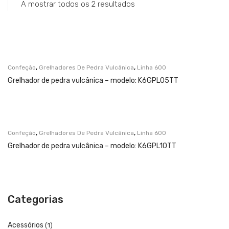
Catering
A mostrar todos os 2 resultados
Lavandaria
Acessórios
SERVIÇOS
,
,
Confeção
Grelhadores De Pedra Vulcânica
Linha 600
Grelhador de pedra vulcânica – modelo: K6GPL05TT
DOWNLOADS
REFERÊNCIAS
BLOG
,
,
Confeção
Grelhadores De Pedra Vulcânica
Linha 600
Grelhador de pedra vulcânica – modelo: K6GPL10TT
CONTACTOS
Categorias
Acessórios
(1)