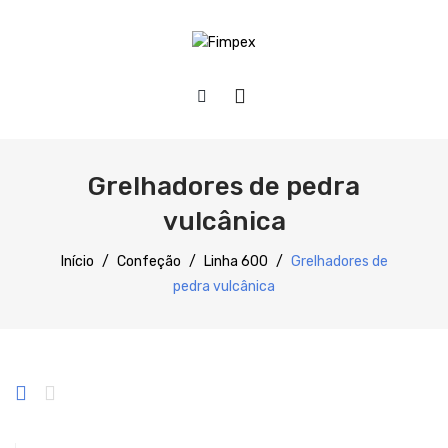
HOME
QUEM SOMOS
Grelhadores de pedra
PRODUTOS
vulcânica
Preparação
Início
/
Confeção
/
Linha 600
/
Grelhadores de
pedra vulcânica
Refrigeração
Confecção
Distribuição
Lavagem