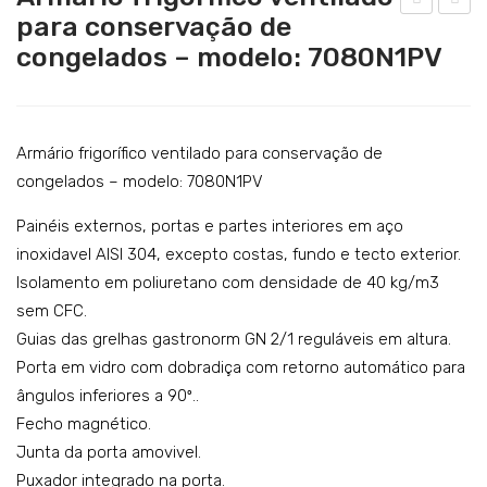
Catering
para conservação de
rmá
rmá
congelados – modelo: 7080N1PV
Lavandaria
rio
rio
frig
frig
Acessórios
orífi
orífi
co
co
Armário frigorífico ventilado para conservação de
ven
ven
congelados – modelo: 7080N1PV
tila
tila
Painéis externos, portas e partes interiores em aço
do
do
inoxidavel AISI 304, excepto costas, fundo e tecto exterior.
par
par
Isolamento em poliuretano com densidade de 40 kg/m3
a
a
sem CFC.
con
con
Guias das grelhas gastronorm GN 2/1 reguláveis em altura.
ser
ser
Porta em vidro com dobradiça com retorno automático para
vaç
vaç
ângulos inferiores a 90º..
Fecho magnético.
ão
ão
Junta da porta amovivel.
de
de
Puxador integrado na porta.
con
con