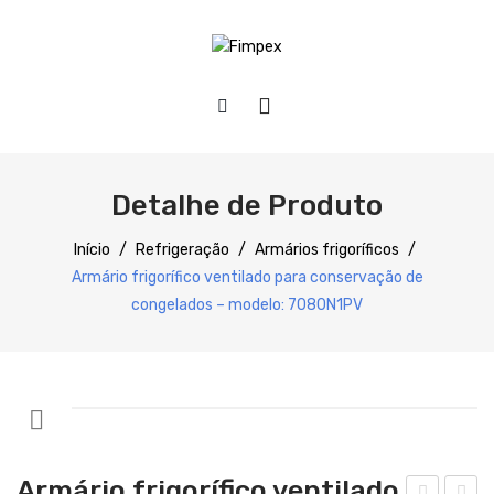
HOME
QUEM SOMOS
Detalhe de Produto
PRODUTOS
Início
/
Refrigeração
/
Armários frigoríficos
/
Armário frigorífico ventilado para conservação de
SERVIÇOS
Preparação
congelados – modelo: 7080N1PV
DOWNLOADS
Refrigeração
REFERÊNCIAS
Confecção
BLOG
Distribuição
CONTACTOS
Lavagem
Armário frigorífico ventilado