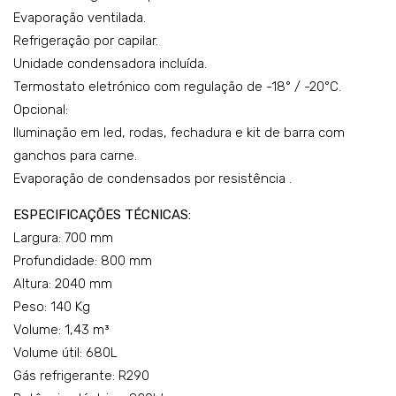
Evaporação ventilada.
gela
gela
Refrigeração por capilar.
dos
dos
Unidade condensadora incluída.
–
–
Termostato eletrónico com regulação de -18° / -20°C.
mo
mo
Opcional:
del
del
Iluminação em led, rodas, fechadura e kit de barra com
o:
o:
ganchos para carne.
148
148
Evaporação de condensados por resistência .
0N2
0N2
ESPECIFICAÇÕES TÉCNICAS:
PI
PV
Largura: 700 mm
Profundidade: 800 mm
Altura: 2040 mm
Peso: 140 Kg
Volume: 1,43 m³
Volume útil: 680L
Gás refrigerante: R290