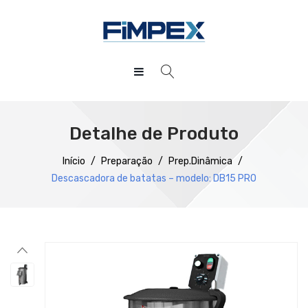
HOME
QUEM SOMOS
Detalhe de Produto
PRODUTOS
Início
/
Preparação
/
Prep.Dinâmica
/
Descascadora de batatas – modelo: DB15 PRO
SERVIÇOS
Preparação
DOWNLOADS
Refrigeração
REFERÊNCIAS
Confecção
BLOG
Distribuição
CONTACTOS
Lavagem