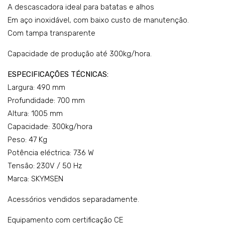
ra
de
A descascadora ideal para batatas e alhos
de
car
Em aço inoxidável, com baixo custo de manutenção.
Com tampa transparente
bat
ne
ata
–
Capacidade de produção até 300kg/hora.
s –
mo
ESPECIFICAÇÕES TÉCNICAS:
mo
del
Largura: 490 mm
del
o:
Profundidade: 700 mm
o:
AB
Altura: 1005 mm
DB1
S-
Capacidade: 300kg/hora
0
HD
Peso: 47 Kg
PR
Potência eléctrica: 736 W
O
Tensão: 230V / 50 Hz
Marca: SKYMSEN
Acessórios vendidos separadamente.
Equipamento com certificação CE