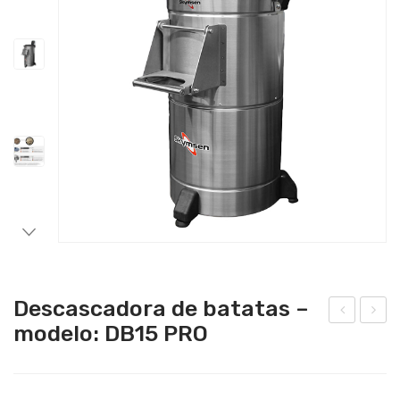
Catering
Lavandaria
Acessórios
Descascadora de batatas –
modelo: DB15 PRO
esc
ma
asc
ciad
ado
or