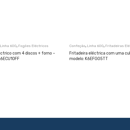
,
,
,
Linha 600
Fogões Eléctricos
Confeção
Linha 600
Fritadeiras El
ctrico com 4 discos + forno –
Fritadeira eléctrica com uma cu
K6ECU10FF
modelo: K6EFG05TT