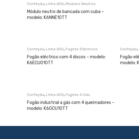
,
,
Confeção
Linha 600
Módulos Neutros
Módulo neutro de bancada com cuba –
modelo: K6NNE10TT
,
,
,
Confeção
Linha 600
Fogões Eléctricos
Confeção
Fogão eléctrico com 4 discos – modelo:
Fogão elé
K6ECU010TT
modelo: 
,
,
Confeção
Linha 600
Fogões A Gás
Fogão industrial a gás com 4 queimadores –
modelo: K6GCU10TT