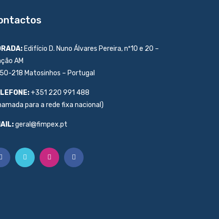
ontactos
RADA:
Edifício D. Nuno Álvares Pereira, nº10 e 20 –
ação AM
50-218 Matosinhos – Portugal
LEFONE:
+351 220 991 488
hamada para a rede fixa nacional)
AIL:
geral@fimpex.pt