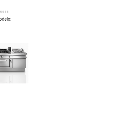
assas
odelo: