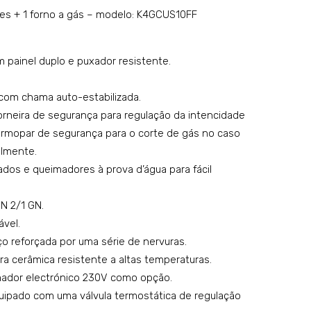
tric
co
es + 1 forno a gás – modelo: K4GCUS10FF
o
m 4
co
quei
 painel duplo e puxador resistente.
m
ma
plac
dor
com chama auto-estabilizada.
a
es
rneira de segurança para regulação da intencidade
radi
–
rmopar de segurança para o corte de gás no caso
ant
mo
almente.
e –
del
dos e queimadores à prova d’água para fácil
mo
o:
N 2/1 GN.
del
K4G
ável.
o:
CU
o reforçada por uma série de nervuras.
K4E
P10
ra cerâmica resistente a altas temperaturas.
RU
VV
rmador electrónico 230V como opção.
P10
uipado com uma válvula termostática de regulação
FF