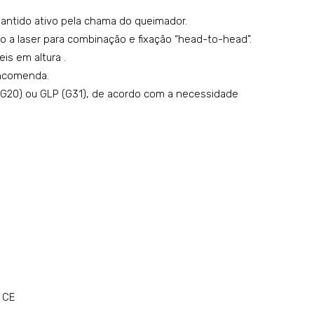
ntido ativo pela chama do queimador.
a laser para combinação e fixação “head-to-head”.
is em altura .
encomenda.
(G20) ou GLP (G31), de acordo com a necessidade
 CE