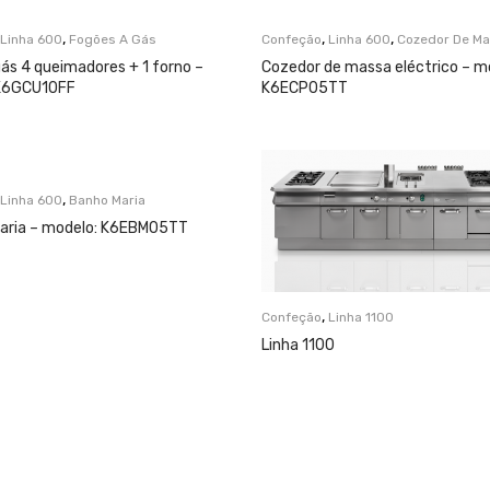
,
,
,
Linha 600
Fogões A Gás
Confeção
Linha 600
Cozedor De M
ás 4 queimadores + 1 forno –
Cozedor de massa eléctrico – m
 K6GCU10FF
K6ECP05TT
,
Linha 600
Banho Maria
ria – modelo: K6EBM05TT
,
Confeção
Linha 1100
Linha 1100