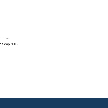
éctricas
ba cap. 10L-