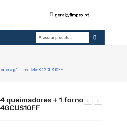
geral@fimpex.pt
S
REFERÊNCIAS
BLOG
CONTACTOS
forno a gás – modelo: K4GCUS10FF
4 queimadores + 1 forno
 K4GCUS10FF
ogã
ogã
o
o a
eléc
gás