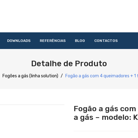
DOWNLOADS
REFERÊNCIAS
BLOG
CONTACTOS
HOME
QUEM SOMOS
PRODUTOS
SERVIÇOS
DOWNLOAD
Detalhe de Produto
Acessórios
Lavandaria
Catering
Lavagem
Distribuição
Confecção
Refrigeração
Preparação
Fogões a gás (linha solution)
/
Fogão a gás com 4 queimadores + 1 
Fogão a gás com 
a gás – modelo: