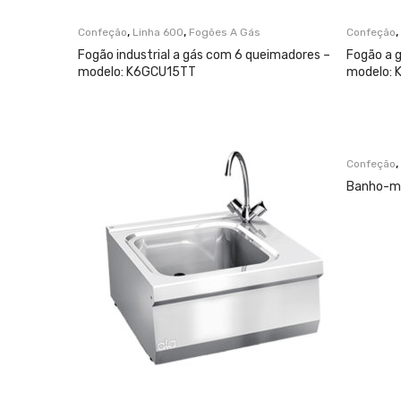
,
,
,
Confeção
Linha 600
Fogões A Gás
Confeção
Fogão industrial a gás com 6 queimadores –
Fogão a g
modelo: K6GCU15TT
modelo:
,
Confeção
Banho-ma