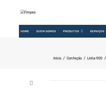
HOME
QUEM SOMOS
PRODUTOS
SERVIÇOS
Acessórios
Lavandaria
Catering
Lavagem
Distribuição
Confecção
Refrigeração
Preparação
Início
/
Confeção
/
Linha 900
/