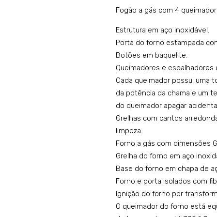
Fogão a gás com 4 queimador
Estrutura em aço inoxidável.
Porta do forno estampada com
Botões em baquelite.
Queimadores e espalhadores 
Cada queimador possui uma to
da potência da chama e um te
do queimador apagar acident
Grelhas com cantos arredonda
limpeza.
Forno a gás com dimensões G
Grelha do forno em aço inoxid
Base do forno em chapa de aç
Forno e porta isolados com fib
Ignição do forno por transfo
O queimador do forno está eq