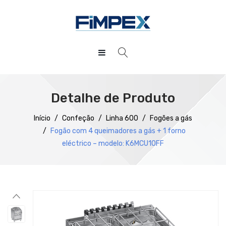
HOME
QUEM SOMOS
Detalhe de Produto
PRODUTOS
Início
/
Confeção
/
Linha 600
/
Fogões a gás
/
Fogão com 4 queimadores a gás + 1 forno
SERVIÇOS
Preparação
eléctrico – modelo: K6MCU10FF
DOWNLOADS
Refrigeração
REFERÊNCIAS
Confecção
BLOG
Distribuição
CONTACTOS
Lavagem