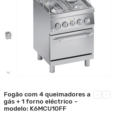
Catering
Lavandaria
Acessórios
Fogão com 4 queimadores a
gás + 1 forno eléctrico –
ogã
ogã
modelo: K6MCU10FF
o a
o