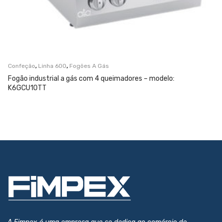
,
,
Confeção
Linha 600
Fogões A Gás
Fogão industrial a gás com 4 queimadores – modelo:
K6GCU10TT