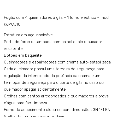
gás
co
4
m 6
quei
quei
Fogão com 4 queimadores a gás + 1 forno eléctrico – mod.
ma
ma
K6MCU10FF
dor
dor
Estrutura em aço inoxidável.
es
es a
Porta do forno estampada com painel duplo e puxador
+ 1
gás
resistente.
for
+ 1
Botões em baquelite.
no
for
Queimadores e espalhadores com chama auto-estabilizada.
–
no
Cada queimador possui uma torneira de segurança para
mo
eléc
regulação da intencidade da potência da chama e um
termopar de segurança para o corte de gás no caso do
del
tric
queimador apagar acidentalmente.
o:
o –
Grelhas com cantos arredondados e queimadores à prova
K6G
mo
d’água para fácil limpeza.
CU1
del
Forno de aquecimento electrico com dimensões GN 1/1 GN.
0FF
o:
Grelha do forno em aço inoxidável.