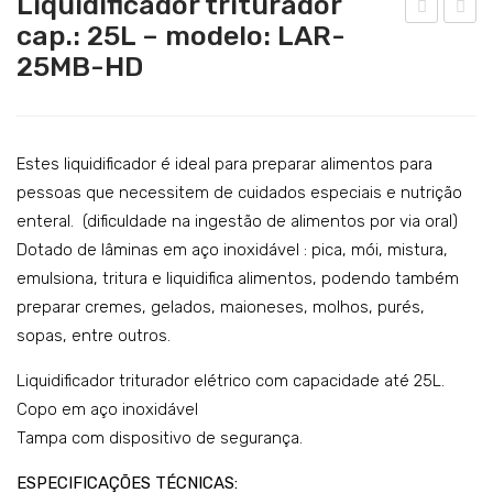
Liquidificador triturador
Catering
cap.: 25L – modelo: LAR-
iqui
ort
25MB-HD
Lavandaria
dific
ado
ado
ra
Acessórios
r
de
trit
Leg
Estes liquidificador é ideal para preparar alimentos para
ura
um
pessoas que necessitem de cuidados especiais e nutrição
enteral. (dificuldade na ingestão de alimentos por via oral)
dor
es
Dotado de lâminas em aço inoxidável : pica, mói, mistura,
cap.
–
emulsiona, tritura e liquidifica alimentos, podendo também
:
mo
preparar cremes, gelados, maioneses, molhos, purés,
15L
del
sopas, entre outros.
–
o:
mo
PA7
Liquidificador triturador elétrico com capacidade até 25L.
del
PR
Copo em aço inoxidável
Tampa com dispositivo de segurança.
o:
O
LA
ESPECIFICAÇÕES TÉCNICAS: