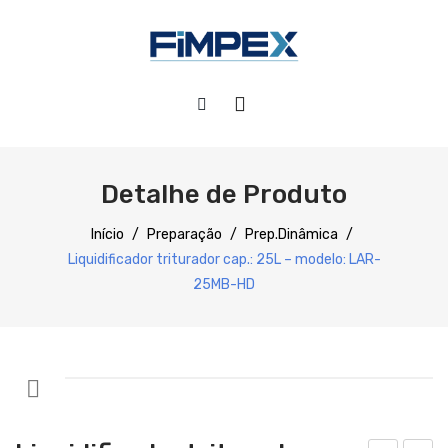
HOME
QUEM SOMOS
Detalhe de Produto
PRODUTOS
Início
/
Preparação
/
Prep.Dinâmica
/
Liquidificador triturador cap.: 25L – modelo: LAR-
SERVIÇOS
Preparação
25MB-HD
DOWNLOADS
Refrigeração
REFERÊNCIAS
Confecção
BLOG
Distribuição
CONTACTOS
Lavagem