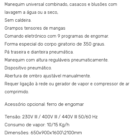
mo
mo
Manequim universal combinado,
casacos e blusões com
del
del
lavagem a água ou a seco,
Sem caldeira.
o:
o:
Grampos tensores de mangas
MA
MA
eletrónico
Comando
com 9 programas de engomar.
C-
C-A
Forma especial do corpo giratorio de 350 graus.
SHI
Pá traseira e dianteira pneumática.
RT-
reguláveis
Manequim com altura
pneumaticamente.
C
Dispositivo pneumático.
Abertura de ombro ajustável manualmente.
Requer ligação à rede ou gerador de vapor e compressor de ar
comprimido.
Acessório opcional: ferro de engomar
Tensão: 230V III / 400V III / 440V III 50/60 Hz
Consumo de vapor: 10/15 Kg/h
Dimensões: 650x900x1600\2100mm