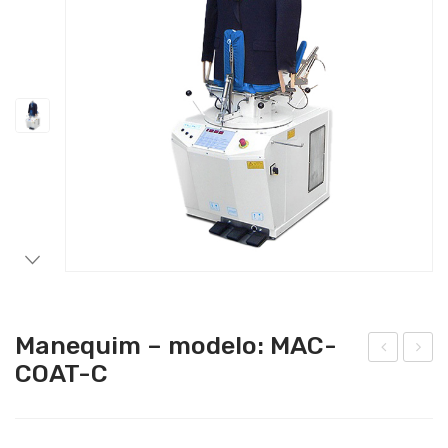
Catering
Lavandaria
Acessórios
Manequim – modelo: MAC-
COAT-C
ane
ane
qui
qui
m –
m –