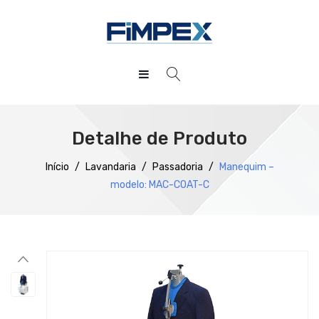
HOME
QUEM SOMOS
Detalhe de Produto
PRODUTOS
Início
/
Lavandaria
/
Passadoria
/
Manequim –
modelo: MAC-COAT-C
SERVIÇOS
Preparação
DOWNLOADS
Refrigeração
REFERÊNCIAS
Confecção
BLOG
Distribuição
CONTACTOS
Lavagem