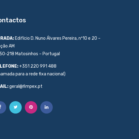
ontactos
RADA:
Edifício D. Nuno Álvares Pereira, nº10 e 20 –
ação AM
50-218 Matosinhos – Portugal
LEFONE:
+351 220 991 488
hamada para a rede fixa nacional)
AIL:
geral@fimpex.pt