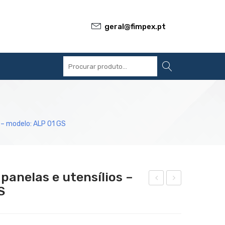
geral@fimpex.pt
S
REFERÊNCIAS
BLOG
CONTACTOS
s – modelo: ALP 01 GS
panelas e utensílios –
S
áqui
áqui
na
na
de
de