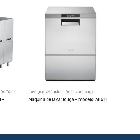
,
 De Túnel
Lavagem
Máquinas De Lavar Louça
Lavagem
l –
Máquina de lavar louça – modelo: AF611
Máquina 
AL36