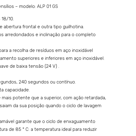
lava
lava
ensílios – modelo: ALP 01 GS
r
r
 18/10.
pan
pan
 abertura frontal e outra tipo guilhotina.
elas
elas
s arredondados e inclinação para o completo
e
e
ute
ute
 para a recolha de resíduos em aço inoxidável
nsíli
nsíli
mento superiores e inferiores em aço inoxidável.
os
os
ave de baixa tensão (24 V) .
–
–
 segundos, 240 segundos ou contínuo.
mo
mo
lta capacidade.
del
del
 mais potente que a superior, com ação retardada,
o:
o:
 saiam da sua posição quando o ciclo de lavagem
AL
AL
P
P
mável garante que o ciclo de enxaguamento
43
01 S
a de 85 ° C: a temperatura ideal para reduzir