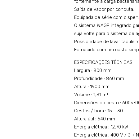
fortemente a carga bacteriana
Saída de vapor por conduta.
Equipada de série com dispen
O sistema WAGP integrado ga
suja volte para o sistema de ág
Possibilidade de lavar tabulei
Fornecido com um cesto simp
ESPECIFICAÇÕES TÉCNICAS
Largura : 800 mm
Profundidade : 860 mm
Altura : 1900 mm
Volume : 1,31 m³
Dimensões do cesto : 600×7
Cestos / hora : 15 – 30
Altura útil : 640 mm
Energia elétrica : 12,70 kW
Energia elétrica : 400 V / 3 + 