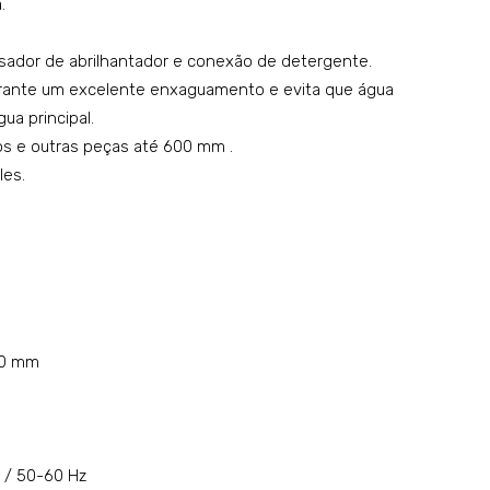
.
sador de abrilhantador e conexão de detergente.
rante um excelente enxaguamento e evita que água
ua principal.
ros e outras peças até 600 mm .
les.
00 mm
N / 50-60 Hz