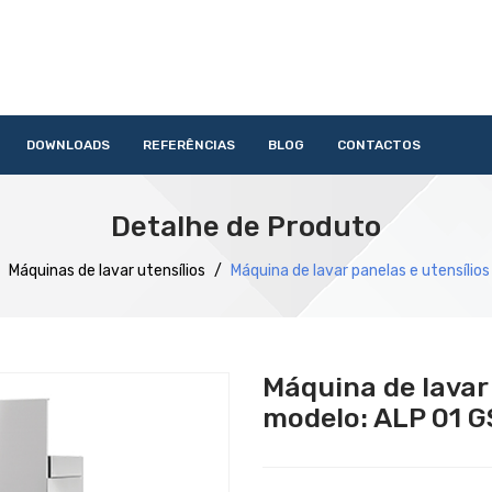
DOWNLOADS
REFERÊNCIAS
BLOG
CONTACTOS
HOME
QUEM SOMOS
PRODUTOS
SERVIÇOS
DOWNLOAD
Detalhe de Produto
Acessórios
Lavandaria
Catering
Lavagem
Distribuição
Confecção
Refrigeração
Preparação
Máquinas de lavar utensílios
/
Máquina de lavar panelas e utensílio
Máquina de lavar 
modelo: ALP 01 G