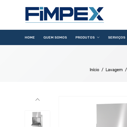
HOME
QUEM SOMOS
PRODUTOS
SERVIÇOS
Acessórios
Lavandaria
Catering
Lavagem
Distribuição
Confecção
Refrigeração
Preparação
Início
/
Lavagem
/