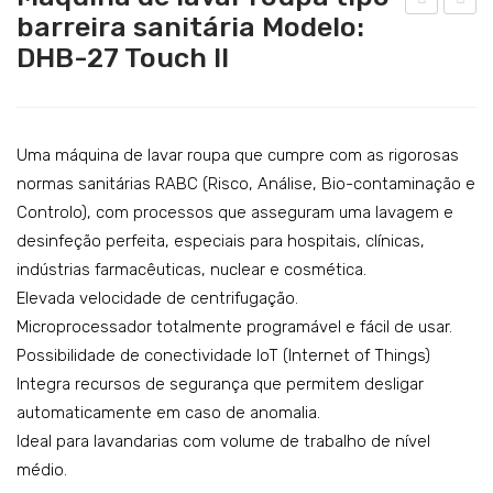
Catering
barreira sanitária Modelo:
ren
áqui
DHB-27 Touch II
Lavandaria
sa
na
univ
de
Acessórios
ers
lava
al
r
Uma máquina de lavar roupa que cumpre com as rigorosas
co
rou
normas sanitárias RABC (Risco, Análise, Bio-contaminação e
Controlo), com processos que asseguram uma lavagem e
m
pa
desinfeção perfeita, especiais para hospitais, clínicas,
cald
tipo
indústrias farmacêuticas, nuclear e cosmética.
eira
barr
Elevada velocidade de centrifugação.
Mo
eira
Microprocessador totalmente programável e fácil de usar.
del
sani
Possibilidade de conectividade IoT (Internet of Things)
o:
tári
Integra recursos de segurança que permitem desligar
PU
a
automaticamente em caso de anomalia.
N-
Mo
Ideal para lavandarias com volume de trabalho de nível
CB
del
médio.
o: