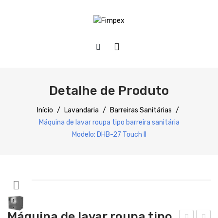
HOME
QUEM SOMOS
Detalhe de Produto
PRODUTOS
Início
/
Lavandaria
/
Barreiras Sanitárias
/
Máquina de lavar roupa tipo barreira sanitária
SERVIÇOS
Preparação
Modelo: DHB-27 Touch II
DOWNLOADS
Refrigeração
REFERÊNCIAS
Confecção
BLOG
Distribuição
CONTACTOS
Lavagem
Máquina de lavar roupa tipo