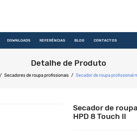
DOWNLOADS
REFERÊNCIAS
BLOG
CONTACTOS
HOME
QUEM SOMOS
PRODUTOS
SERVIÇOS
DOWNLOAD
Detalhe de Produto
Acessórios
Lavandaria
Catering
Lavagem
Distribuição
Confecção
Refrigeração
Preparação
/
Secadores de roupa profissionais
/
Secador de roupa profissional m
Secador de roupa
HPD 8 Touch II