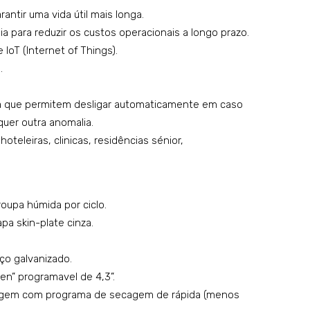
rou
rou
antir uma vida útil mais longa.
pa
pa
a para reduzir os custos operacionais a longo prazo.
 IoT (Internet of Things).
pro
pro
.
fissi
fissi
ona
ona
ça que permitem desligar automaticamente em caso
l
l
uer outra anomalia.
mo
mo
oteleiras, clinicas, residências sénior,
del
del
o:
o:
HP
HP
oupa húmida por ciclo.
D
D 8
a skin-plate cinza.
10
M
Tou
o galvanizado.
ch
en” programavel de 4,3”.
II
cagem com programa de secagem de rápida (menos