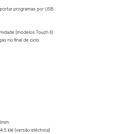
mportar programas por USB.
midade (modelos Touch II).
s no final de ciclo.
00mm
,5 kW (versão eléctrica)