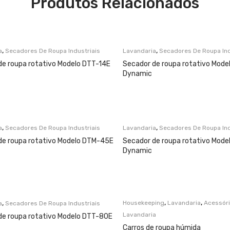
Produtos Relacionados
,
,
a
Secadores De Roupa Industriais
Lavandaria
Secadores De Roupa Ind
de roupa rotativo Modelo DTT-14E
Secador de roupa rotativo Mod
Dynamic
,
,
a
Secadores De Roupa Industriais
Lavandaria
Secadores De Roupa Ind
de roupa rotativo Modelo DTM-45E
Secador de roupa rotativo Mode
Dynamic
,
,
,
Housekeeping
Lavandaria
Acessór
a
Secadores De Roupa Industriais
Lavandaria
de roupa rotativo Modelo DTT-80E
Carros de roupa húmida