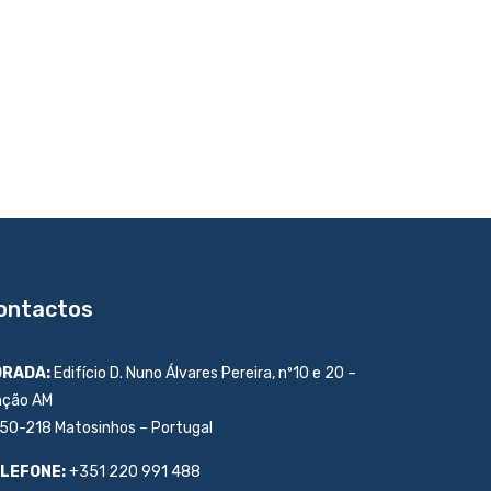
ontactos
RADA:
Edifício D. Nuno Álvares Pereira, nº10 e 20 –
ação AM
50-218 Matosinhos – Portugal
LEFONE:
+351 220 991 488