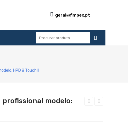
geral@fimpex.pt
S
REFERÊNCIAS
BLOG
CONTACTOS
odelo: HPD 8 Touch II
 profissional modelo:
eca
eca
dor
dor
de
de