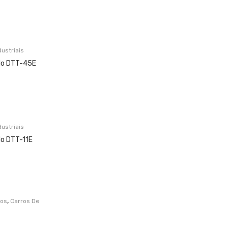
ustriais
elo DTT-45E
ustriais
lo DTT-11E
,
ios
Carros De