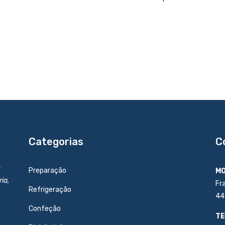
Categorias
C
e
Preparação
MO
ia,
Fr
Refrigeração
44
Confeção
TE