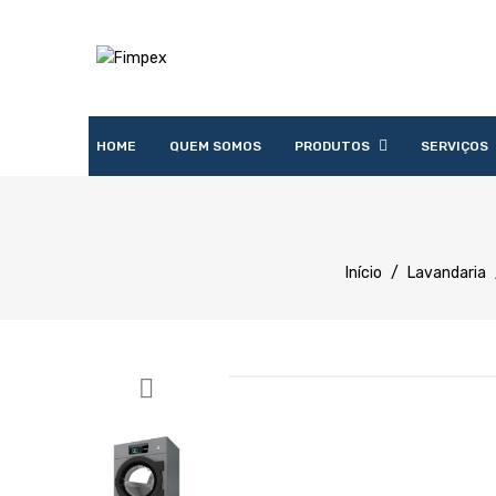
HOME
QUEM SOMOS
PRODUTOS
SERVIÇOS
Acessórios
Lavandaria
Catering
Lavagem
Distribuição
Confecção
Refrigeração
Preparação
Início
/
Lavandaria