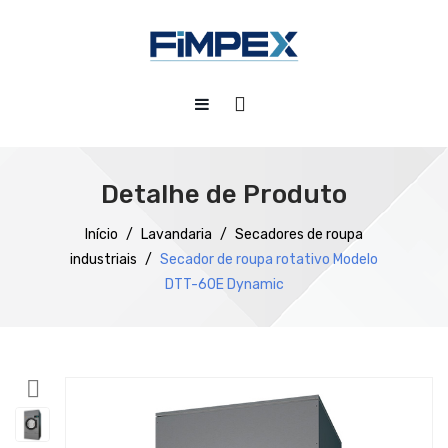
HOME
QUEM SOMOS
Detalhe de Produto
PRODUTOS
Início
/
Lavandaria
/
Secadores de roupa
industriais
/
Secador de roupa rotativo Modelo
SERVIÇOS
Preparação
DTT-60E Dynamic
DOWNLOADS
Refrigeração
REFERÊNCIAS
Confecção
BLOG
Distribuição
CONTACTOS
Lavagem