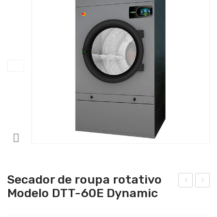
Catering
Lavandaria
Acessórios
Secador de roupa rotativo
Modelo DTT-60E Dynamic
eca
eca
dor
dor