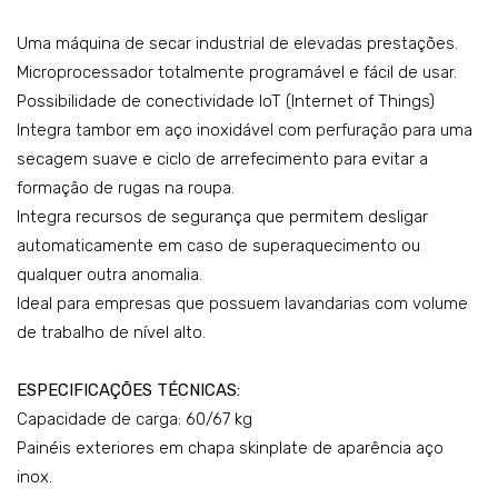
de
de
rou
rou
Uma máquina de secar industrial de elevadas prestações.
pa
pa
Microprocessador totalmente programável e fácil de usar.
Possibilidade de conectividade IoT (Internet of Things)
rot
rot
Integra tambor em aço inoxidável com perfuração para uma
ativ
ativ
secagem suave e ciclo de arrefecimento para evitar a
o
o
formação de rugas na roupa.
Mo
Mo
Integra recursos de segurança que permitem desligar
del
del
automaticamente em caso de superaquecimento ou
o
o
qualquer outra anomalia.
DT
DT
Ideal para empresas que possuem lavandarias com volume
T-
T-
de trabalho de nível alto.
36E
80E
Dyn
Dyn
ESPECIFICAÇÕES TÉCNICAS:
ami
ami
Capacidade de carga: 60/67 kg
c
c
Painéis exteriores em chapa skinplate de aparência aço
inox.