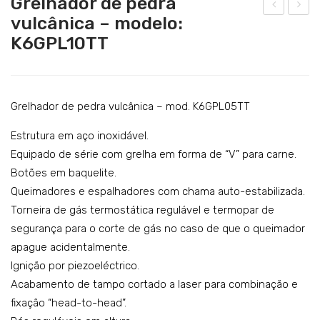
Grelhador de pedra
Catering
vulcânica – modelo:
relh
anh
K6GPL10TT
Lavandaria
ado
o-
r de
mar
Acessórios
ped
ia –
ra
mo
Grelhador de pedra vulcânica – mod. K6GPL05TT
vulc
del
Estrutura em aço inoxidável.
ânic
o:
Equipado de série com grelha em forma de “V” para carne.
a –
K6E
Botões em baquelite.
mo
BM
Queimadores e espalhadores com chama auto-estabilizada.
del
05T
Torneira de gás termostática regulável e termopar de
o:
T
segurança para o corte de gás no caso de que o queimador
K6G
apague acidentalmente.
PL0
Ignição por piezoeléctrico.
Acabamento de tampo cortado a laser para combinação e
5T
fixação “head-to-head”.
T