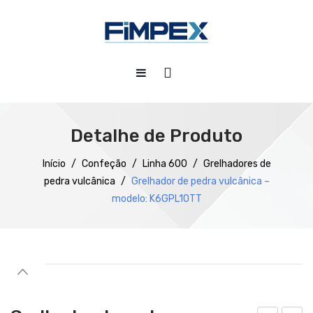
HOME
QUEM SOMOS
Detalhe de Produto
PRODUTOS
Início
/
Confeção
/
Linha 600
/
Grelhadores de
pedra vulcânica
/
Grelhador de pedra vulcânica –
SERVIÇOS
Preparação
modelo: K6GPL10TT
DOWNLOADS
Refrigeração
REFERÊNCIAS
Confecção
BLOG
Distribuição
CONTACTOS
Lavagem