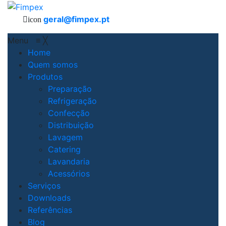
geral@fimpex.pt
icon
Menu
≡
╳
Home
Quem somos
Produtos
Preparação
Refrigeração
Confecção
Distribuição
Lavagem
Catering
Lavandaria
Acessórios
Serviços
Downloads
Referências
Blog