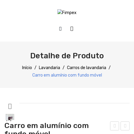
HOME
QUEM SOMOS
Detalhe de Produto
PRODUTOS
Início
/
Lavandaria
/
Carros de lavandaria
/
Carro em alumínio com fundo móvel
Preparação
Refrigeração
Confecção
Distribuição
Carro em alumínio com
Lavagem
fundo móvel