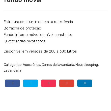
arro
arro
Catering
par
s
Lavandaria
a
de
rou
rou
Acessórios
Estrutura em alumínio de alta resistência
pa
pa
Borracha de proteção
SERVIÇOS
Fundo interno móvel de nível constante
eng
hú
Quatro rodas pivotantes
DOWNLOADS
om
mid
ada
a
REFERÊNCIAS
Disponível em versões de 200 a 600 Litros
CS-
BLOG
120
Categorias:
Acessórios
,
Carros de lavandaria
,
Housekeeping
,
3
Lavandaria
CONTACTOS