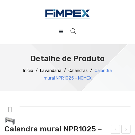
HOME
QUEM SOMOS
Detalhe de Produto
PRODUTOS
Início
/
Lavandaria
/
Calandras
/
Calandra
mural NPR1025 – NOMEX
Preparação
Refrigeração
Confecção
Distribuição
Calandra mural NPR1025 –
Lavagem