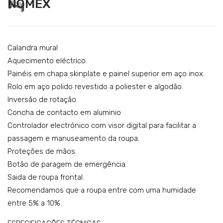
NOMEX
ispe
alan
Catering
nsa
dra
Lavandaria
dor
mur
de
al
Acessórios
Calandra mural
líqui
NP
Aquecimento eléctrico.
SERVIÇOS
Painéis em chapa skinplate e painel superior em aço inox.
dos
R12
Rolo em aço polido revestido a poliester e algodão.
DOWNLOADS
–
25
Inversão de rotação.
mo
–
REFERÊNCIAS
Concha de contacto em aluminio
del
NO
Controlador electrónico com visor digital para facilitar a
BLOG
o:
ME
passagem e manuseamento da roupa.
PP
X
CONTACTOS
Proteções de mãos.
B3
Botão de paragem de emergência.
Saida de roupa frontal.
Recomendamos que a roupa entre com uma humidade
entre 5% a 10%.