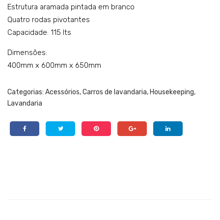
pa
nsp
Estrutura aramada pintada em branco
sec
ort
Quatro rodas pivotantes
Capacidade: 115 lts
a
e
RS-
de
Dimensões:
380
rou
400mm x 600mm x 650mm
pa
a
Categorias:
Acessórios
,
Carros de lavandaria
,
Housekeeping
,
gra
Lavandaria
nel
CS-
212