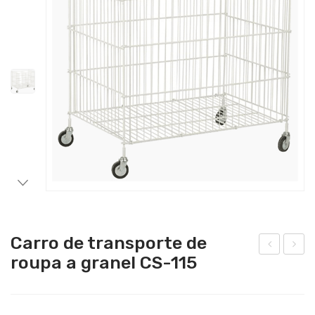
Catering
Lavandaria
Acessórios
Carro de transporte de
roupa a granel CS-115
arro
arro
de
de
rou
tra