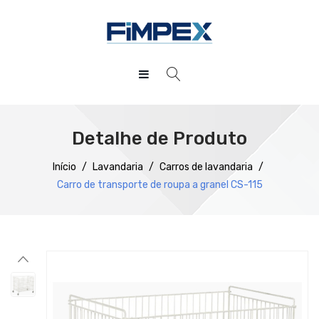
HOME
QUEM SOMOS
Detalhe de Produto
PRODUTOS
Início
/
Lavandaria
/
Carros de lavandaria
/
Carro de transporte de roupa a granel CS-115
SERVIÇOS
Preparação
DOWNLOADS
Refrigeração
REFERÊNCIAS
Confecção
BLOG
Distribuição
CONTACTOS
Lavagem