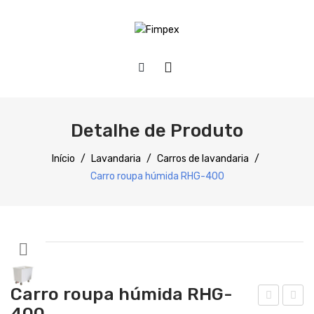
HOME
QUEM SOMOS
Detalhe de Produto
PRODUTOS
Início
/
Lavandaria
/
Carros de lavandaria
/
Carro roupa húmida RHG-400
Preparação
Refrigeração
Confecção
Distribuição
Carro roupa húmida RHG-
Lavagem
400