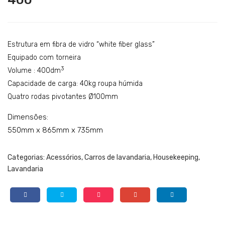
arro
arro
Catering
Pac
rou
Lavandaria
ktai
pa
ner
hú
Acessórios
Estrutura em fibra de vidro “white fiber glass”
PAK
mid
Equipado com torneira
SERVIÇOS
3
Volume : 400dm
5
a
DOWNLOADS
Capacidade de carga: 40kg roupa húmida
RH
Quatro rodas pivotantes Ø100mm
G-
REFERÊNCIAS
600
Dimensões:
BLOG
550mm x 865mm x 735mm
CONTACTOS
Categorias:
Acessórios
,
Carros de lavandaria
,
Housekeeping
,
Lavandaria