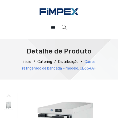
HOME
QUEM SOMOS
Detalhe de Produto
PRODUTOS
Início
/
Catering
/
Distribuição
/
Carros
refrigerado de bancada – modelo: CE654AF
SERVIÇOS
Preparação
DOWNLOADS
Refrigeração
REFERÊNCIAS
Confecção
BLOG
Distribuição
CONTACTOS
Lavagem