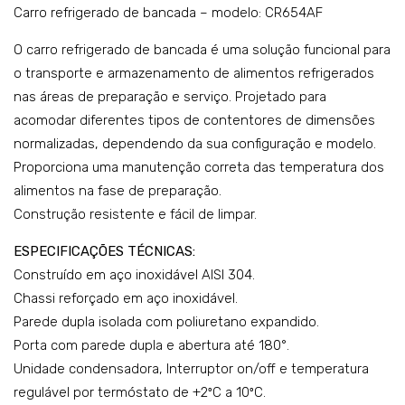
tra
to a
Carro refrigerado de bancada – modelo: CR654AF
nsv
gás
O carro refrigerado de bancada é uma solução funcional para
ers
co
o transporte e armazenamento de alimentos refrigerados
al
ma
nas áreas de preparação e serviço. Projetado para
Ind
ndo
acomodar diferentes tipos de contentores de dimensões
epe
anal
normalizadas, dependendo da sua configuração e modelo.
nde
ógi
Proporciona uma manutenção correta das temperatura dos
nte
co
alimentos na fase de preparação.
+
–
Construção resistente e fácil de limpar.
em
cap.
ESPECIFICAÇÕES TÉCNICAS:
pilh
: 10
Construído em aço inoxidável AISI 304.
ado
GN
Chassi reforçado em aço inoxidável.
r –
2/1
Parede dupla isolada com poliuretano expandido.
mo
–
Porta com parede dupla e abertura até 180°.
del
mo
Unidade condensadora, Interruptor on/off e temperatura
o:
del
regulável por termóstato de +2ºC a 10ºC.