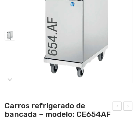
Catering
Lavandaria
Acessórios
Carros refrigerado de
bancada – modelo: CE654AF
obr
orn
ado
o
ra
mis