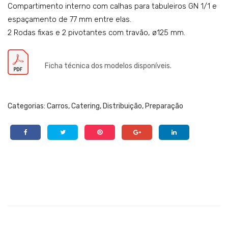
CP
o:
Compartimento interno com calhas para tabuleiros GN 1/1 e
espaçamento de 77 mm entre elas.
L-
SQ1
2 Rodas fixas e 2 pivotantes com travão, ø125 mm.
CR
021
OSS
AM
FOL
VN
Ficha técnica dos modelos disponíveis.
DE
0
R
Categorias:
Carros
,
Catering
,
Distribuição
,
Preparação