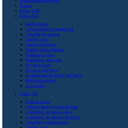
Equipamentos de grill
Fornos
Linha 1100
Linha 600
Banho maria
Conservador de batata frita
Cozedor de massas
Fogões a gás
Fogões eléctricos
Fogões vitrocerâmica
Fritadeiras a gás
Fritadeiras eléctricas
Fry-tops a gás
Fry-tops eléctricos
Grelhadores de pedra vulcânica
Módulos neutros
Acessórios
Linha 700
Banhos maria
Conservadores de batata frita
Cozedores de massa a gás
Cozedores de massa eléctricos
Cozedores multifunções
Fogões a gás