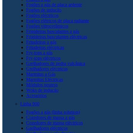
Fogões a gás de placa ardente
Fogões de indução
Fogões eléctricos
Fogões elétricos de placa radiante
Fogões vitrocerâmicos
Frigideiras basculantes a gás
Frigideiras basculantes eléctricas
Fritadeiras a gás
Fritadeiras eléctricas
Fry-tops a gás
Fry-tops eléctricos
Grelhadores de pedra vulcânica
Grelhadores eléctricos
Marmitas a Gás
Marmitas Eléctricas
Módulos neutros
Woks de indução
Acessórios
Linha 900
Fogões a gás (linha solution)
Cozedores de massa a gás
Cozedores de massa eléctricos
Grelhadores eléctricos