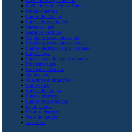
Grelhadores a gás directos
Grelhadores de pedra vulcânica
Módulos neutros
Fogões de indução
Fogões vitrocerâmicos
Marmitas a gás
Marmitas eléctricas
Frigideiras basculantes a gás
Frigideiras basculantes eléctricas
Fogões eléctricos de placa radiante
Fogões a gás
Fogões a gás (linha performance)
Fritadeiras a gás
Fritadeiras eléctricas
Banhos maria
Cozedores multifunções
Fogões a gás
Fogões de indução
Fogões eléctricos
Fogões vitrocerâmicos
Fry-tops a gás
Fry-tops eléctricos
Woks de indução
Acessórios