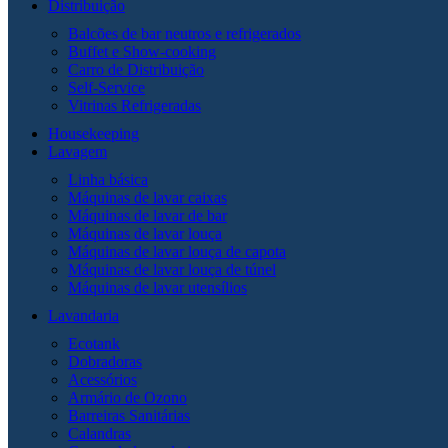
Distribuição
Balcões de bar neutros e refrigerados
Buffet e Show-cooking
Carro de Distribuição
Self-Service
Vitrinas Refrigeradas
Housekeeping
Lavagem
Linha básica
Máquinas de lavar caixas
Máquinas de lavar de bar
Máquinas de lavar louça
Máquinas de lavar louça de capota
Máquinas de lavar louça de túnel
Máquinas de lavar utensílios
Lavandaria
Ecotank
Dobradoras
Acessórios
Armário de Ozono
Barreiras Sanitárias
Calandras