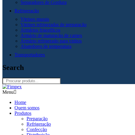
Separadores de Gordura
Refrigeração
Vitrines murais
Vitrines refrigeradas de preparação
Armários frigoríficos
Armário de maturação de carnes
Armário refrigerado para vinhos
Abatedores de temperatura
Transportadores
Search
Menu
Home
Quem somos
Produtos
Preparação
Refrigeração
Confecção
Distribuição