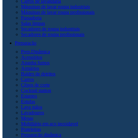
Carros de lavandaria
Máquinas de lavar roupa industriais
Máquinas de lavar roupa profissionais
Passadoria
Salas limpas
Secadores de roupa industriais
Secadores de roupa profissionais
Preparação
Prep.Dinâmica
Acessórios
Apanha fumos
Armários
Baldes de detritos
Carros
Cêpos de corte
Cocktail station
Estantes
Estufas
Lava mãos
Lavadouros
Mesas
Mobiliário em aço inoxidavel
Prateleiras
Preparação dinâmica