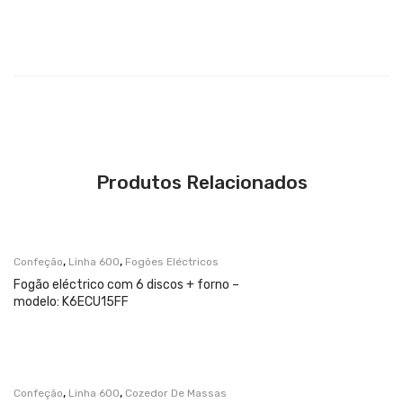
Produtos Relacionados
,
,
Confeção
Linha 600
Fogões Eléctricos
Fogão eléctrico com 6 discos + forno –
modelo: K6ECU15FF
,
,
Confeção
Linha 600
Cozedor De Massas