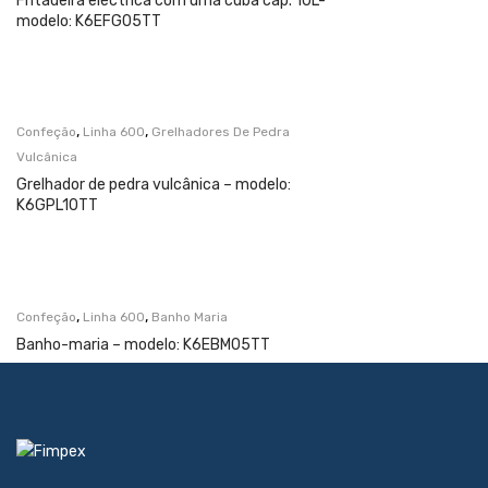
Fritadeira eléctrica com uma cuba cap. 10L-
modelo: K6EFG05TT
,
,
Confeção
Linha 600
Grelhadores De Pedra
Vulcânica
Grelhador de pedra vulcânica – modelo:
K6GPL10TT
,
,
Confeção
Linha 600
Banho Maria
Banho-maria – modelo: K6EBM05TT