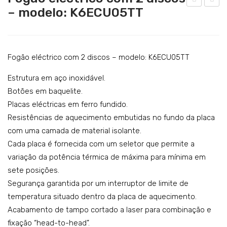
Catering
– modelo: K6ECU05TT
ogã
ogã
Lavandaria
o a
o
gás
eléc
Acessórios
co
tric
Fogão eléctrico com 2 discos – modelo: K6ECU05TT
SERVIÇOS
m 6
o
Estrutura em aço inoxidável.
DOWNLOADS
quei
co
Botões em baquelite.
ma
m 4
Placas eléctricas em ferro fundido.
REFERÊNCIAS
dor
disc
Resistências de aquecimento embutidas no fundo da placa
BLOG
es
os
com uma camada de material isolante.
+ 1
–
Cada placa é fornecida com um seletor que permite a
CONTACTOS
for
mo
variação da potência térmica de máxima para mínima em
no
del
sete posições.
Segurança garantida por um interruptor de limite de
–
o:
temperatura situado dentro da placa de aquecimento.
mo
K6E
Acabamento de tampo cortado a laser para combinação e
del
CU
fixação “head-to-head”.
o:
010