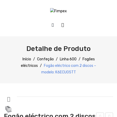
HOME
QUEM SOMOS
Detalhe de Produto
PRODUTOS
Início
/
Confeção
/
Linha 600
/
Fogões
eléctricos
/
Fogão eléctrico com 2 discos –
Preparação
modelo: K6ECU05TT
Refrigeração
Confecção
Distribuição
Lavagem
Fogão eléctrico com 2 discos