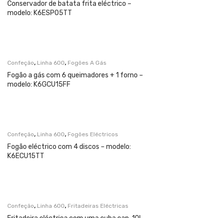
Conservador de batata frita eléctrico –
modelo: K6ESP05TT
,
,
Confeção
Linha 600
Fogões A Gás
Fogão a gás com 6 queimadores + 1 forno –
modelo: K6GCU15FF
,
,
Confeção
Linha 600
Fogões Eléctricos
Fogão eléctrico com 4 discos – modelo:
K6ECU15TT
,
,
Confeção
Linha 600
Fritadeiras Eléctricas