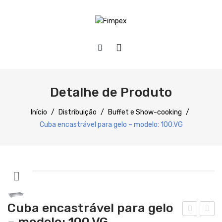
HOME
QUEM SOMOS
Detalhe de Produto
PRODUTOS
Início
/
Distribuição
/
Buffet e Show-cooking
/
Cuba encastrável para gelo – modelo: 100.VG
Preparação
Refrigeração
Confecção
Distribuição
Cuba encastrável para gelo
Lavagem
– modelo: 100.VG