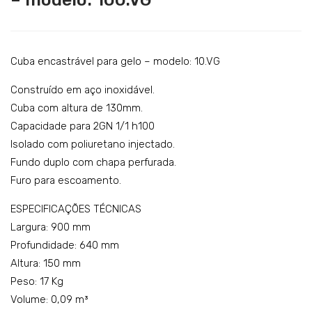
xpo
uba
Catering
sito
enc
Lavandaria
r
astr
neu
ável
Acessórios
Cuba encastrável para gelo – modelo: 10.VG
tro
par
SERVIÇOS
Construído em aço inoxidável.
de
a
Cuba com altura de 130mm.
DOWNLOADS
Buff
gel
Capacidade para 2GN 1/1 h100
et –
o –
REFERÊNCIAS
Isolado com poliuretano injectado.
mo
mo
Fundo duplo com chapa perfurada.
BLOG
del
del
Furo para escoamento.
o:
o:
CONTACTOS
ESPECIFICAÇÕES TÉCNICAS
RN
120.
Largura: 900 mm
M14
VG
Profundidade: 640 mm
Altura: 150 mm
Peso: 17 Kg
Volume: 0,09 m³