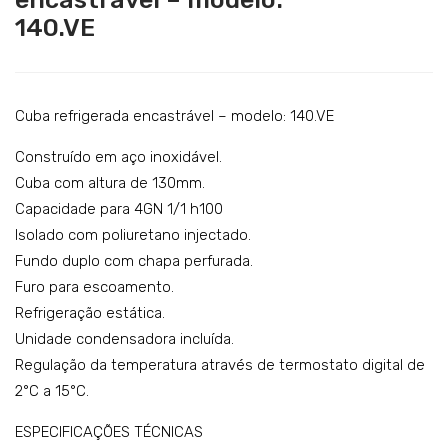
uba
laca
Catering
140.VE
refri
de
Lavandaria
ger
aqu
ada
eci
Acessórios
enc
me
Cuba refrigerada encastrável – modelo: 140.VE
SERVIÇOS
astr
nto
Construído em aço inoxidável.
DOWNLOADS
ável
vitr
Cuba com altura de 130mm.
–
oce
REFERÊNCIAS
Capacidade para 4GN 1/1 h100
mo
râm
Isolado com poliuretano injectado.
BLOG
del
ica
Fundo duplo com chapa perfurada.
o:
–
CONTACTOS
Furo para escoamento.
120.
mo
Refrigeração estática.
VE
del
Unidade condensadora incluída.
Regulação da temperatura através de termostato digital de
o:
2°C a 15°C.
260
325
ESPECIFICAÇÕES TÉCNICAS