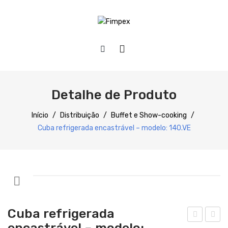
HOME
QUEM SOMOS
Detalhe de Produto
PRODUTOS
Início
/
Distribuição
/
Buffet e Show-cooking
/
Cuba refrigerada encastrável – modelo: 140.VE
Preparação
Refrigeração
Confecção
Distribuição
Cuba refrigerada
Lavagem
encastrável – modelo: