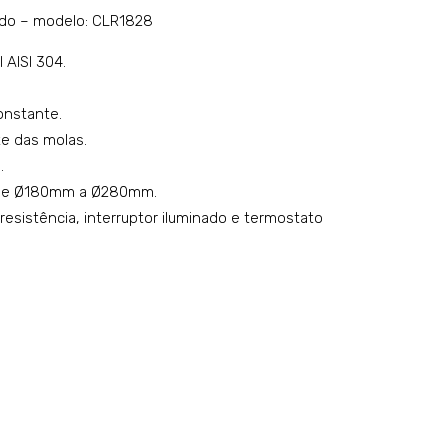
de
uçã
ido – modelo: CLR1828
pra
o
 AISI 304.
tos
enc
aqu
astr
constante.
ecid
ável
e das molas.
o –
–
.
mo
mo
l de Ø180mm a Ø280mm.
del
del
sistência, interruptor iluminado e termostato
o:
o:
CL
sh
R16
woi
21
n50
00