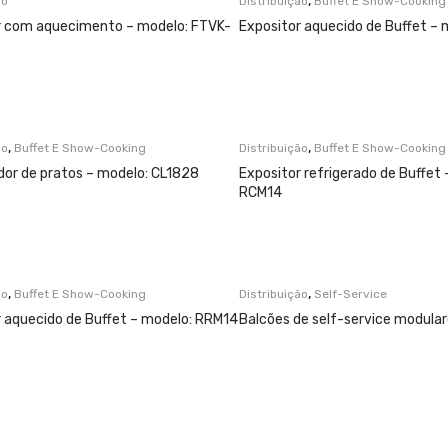
,
ão
Distribuição
Buffet E Show-Cooking
r com aquecimento – modelo: FTVK-
Expositor aquecido de Buffet –
,
,
ão
Buffet E Show-Cooking
Distribuição
Buffet E Show-Cooking
dor de pratos – modelo: CL1828
Expositor refrigerado de Buffet 
RCM14
,
,
ão
Buffet E Show-Cooking
Distribuição
Self-Service
r aquecido de Buffet – modelo: RRM14
Balcões de self-service modula