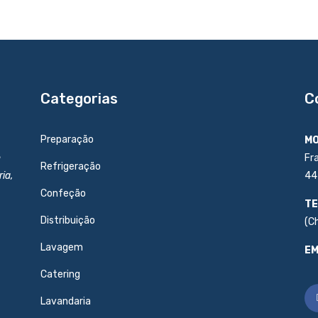
Categorias
C
Preparação
MO
e
Fr
Refrigeração
ia,
44
Confeção
TE
Distribuição
(C
Lavagem
EM
Catering
Lavandaria