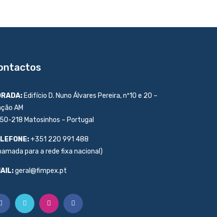
ontactos
RADA:
Edifício D. Nuno Álvares Pereira, nº10 e 20 –
ação AM
50-218 Matosinhos – Portugal
LEFONE:
+351 220 991 488
hamada para a rede fixa nacional)
AIL:
geral@fimpex.pt