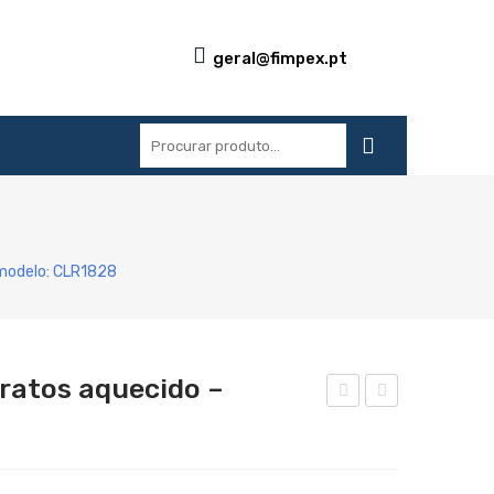
geral@fimpex.pt
S
REFERÊNCIAS
BLOG
CONTACTOS
 modelo: CLR1828
ratos aquecido –
ispe
ok
nsa
de
dor
ind