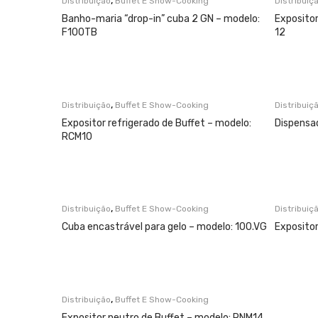
,
Distribuição
Buffet E Show-Cooking
Distribuiç
Banho-maria “drop-in” cuba 2 GN – modelo:
Exposito
F100TB
12
,
Distribuição
Buffet E Show-Cooking
Distribuiç
Expositor refrigerado de Buffet – modelo:
Dispensa
RCM10
,
Distribuição
Buffet E Show-Cooking
Distribuiç
Cuba encastrável para gelo – modelo: 100.VG
Exposito
,
Distribuição
Buffet E Show-Cooking
Expositor neutro de Buffet – modelo: RNM14