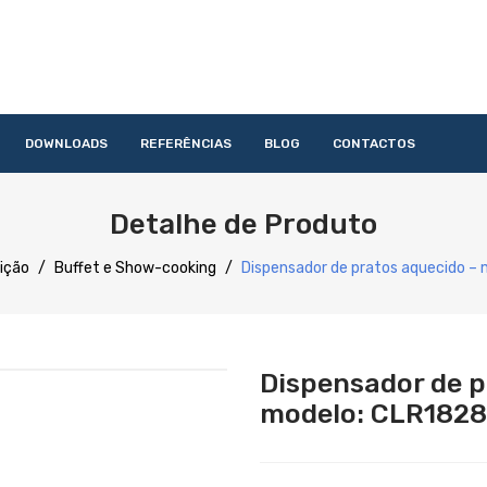
DOWNLOADS
REFERÊNCIAS
BLOG
CONTACTOS
HOME
QUEM SOMOS
PRODUTOS
SERVIÇOS
DOWNLOAD
Detalhe de Produto
Acessórios
Lavandaria
Catering
Lavagem
Distribuição
Confecção
Refrigeração
Preparação
uição
/
Buffet e Show-cooking
/
Dispensador de pratos aquecido –
Dispensador de p
modelo: CLR1828