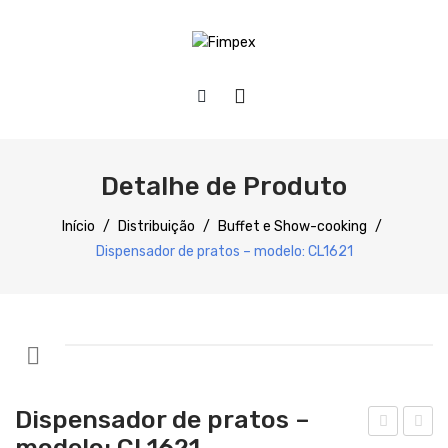
HOME
QUEM SOMOS
Detalhe de Produto
PRODUTOS
Início
/
Distribuição
/
Buffet e Show-cooking
/
Dispensador de pratos – modelo: CL1621
SERVIÇOS
Preparação
DOWNLOADS
Refrigeração
REFERÊNCIAS
Confecção
BLOG
Distribuição
Dispensador de pratos –
CONTACTOS
Lavagem
modelo: CL1621