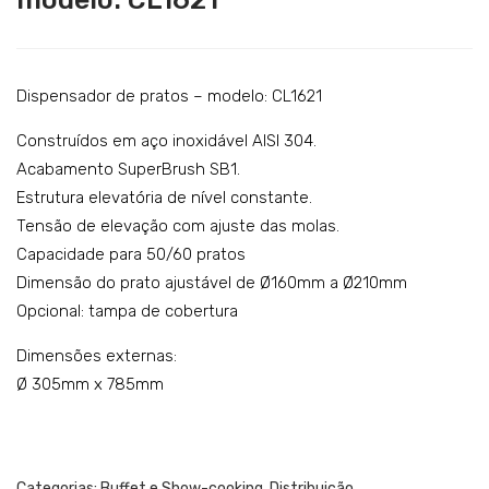
ispe
ispe
Catering
nsa
nsa
Lavandaria
dor
dor
de
de
Acessórios
Dispensador de pratos – modelo: CL1621
pra
pra
Construídos em aço inoxidável AISI 304.
tos
tos
Acabamento SuperBrush SB1.
–
–
Estrutura elevatória de nível constante.
mo
mo
Tensão de elevação com ajuste das molas.
del
del
Capacidade para 50/60 pratos
o:
o:
Dimensão do prato ajustável de Ø160mm a Ø210mm
CL1
CL2
Opcional: tampa de cobertura
828
832
Dimensões externas:
Ø 305mm x 785mm
Categorias:
Buffet e Show-cooking
,
Distribuição