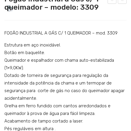
Catering
queimador – modelo: 3309
arro
ogã
Lavandaria
neu
o
tro
ind
Acessórios
par
ustr
FOGÃO INDUSTRIAL A GÁS C/ 1 QUEIMADOR – mod. 3309
SERVIÇOS
a
ial a
Estrutura em aço inoxidável.
DOWNLOADS
ban
Gás
Botão em baquelite.
que
c/ 3
Queimador e espalhador com chama auto-estabilizada
REFERÊNCIAS
tes
quei
(1×9,0KW).
BLOG
–
ma
Dotado de torneira de segurança para regulação da
mo
dor
intensidade da potência da chama e um termopar de
CONTACTOS
del
es
segurança para corte de gás no caso do queimador apagar
o:
+ 1
acidentalmente.
Grelha em ferro fundido com cantos arredondados e
CE
for
queimador à prova de água para fácil limpeza.
B68
no
Acabamento de tampo cortado a laser.
1
–
Pés reguláveis em altura .
mo