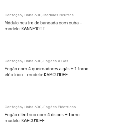
,
,
Confeção
Linha 600
Módulos Neutros
Módulo neutro de bancada com cuba –
modelo: K6NNE10TT
,
,
Confeção
Linha 600
Fogões A Gás
Fogão com 4 queimadores a gás + 1 forno
eléctrico – modelo: K6MCU10FF
,
,
Confeção
Linha 600
Fogões Eléctricos
Fogão eléctrico com 4 discos + forno –
modelo: K6ECU10FF