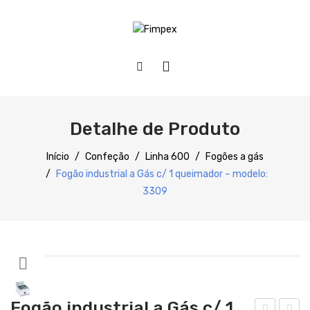
HOME
QUEM SOMOS
Detalhe de Produto
PRODUTOS
Início
/
Confeção
/
Linha 600
/
Fogões a gás
/
Fogão industrial a Gás c/ 1 queimador – modelo:
Preparação
3309
Refrigeração
Confecção
Distribuição
Lavagem
Fogão industrial a Gás c/ 1