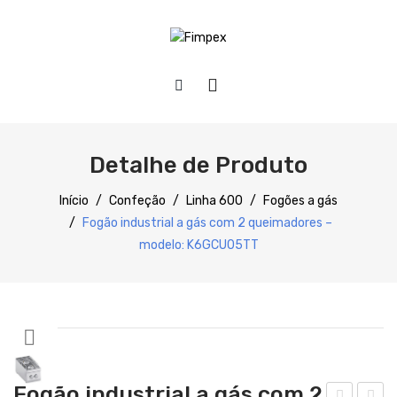
HOME
QUEM SOMOS
Detalhe de Produto
PRODUTOS
Início
/
Confeção
/
Linha 600
/
Fogões a gás
/
Fogão industrial a gás com 2 queimadores –
Preparação
modelo: K6GCU05TT
Refrigeração
Confecção
Distribuição
Lavagem
Fogão industrial a gás com 2