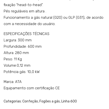
fixação “head-to-head”.
os
K6G
Pés reguláveis em altura .
+
CU1
Funcionamento a gás natural (G20) ou GLP (G31), de acordo
for
0T
com a necessidade do usuário.
no
T
–
ESPECIFICAÇÕES TÉCNICAS
Largura: 300 mm
mo
Profundidade: 600 mm
del
Altura: 280 mm
o:
Peso: 11 Kg
K6E
Volume:0,12 mm
VC1
Potência gás: 10,0 kW
0FF
Marca: ATA
Equipamento com certificação CE
Categorias:
Confeção
,
Fogões a gás
,
Linha 600