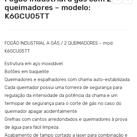
Catering
queimadores – modelo:
ogã
ogã
K6GCU05TT
Lavandaria
o
o
eléc
ind
Acessórios
tric
ustr
SERVIÇOS
o
ial a
FOGÃO INDUSTRIAL A GÁS / 2 QUEIMADORES – mod.
DOWNLOADS
co
gás
K6GCU05TT
m
co
REFERÊNCIAS
Estrutura em aço inoxidável.
plac
m 4
Botões em baquelite.
BLOG
a
quei
Queimadores e espalhadores com chama auto-estabilizada.
vitr
ma
Cada queimador possui uma torneira de segurança para
CONTACTOS
oce
dor
regulação da intensidade da potência da chama e um
râm
es
termopar de segurança para o corte de gás no caso do
ica
–
queimador apagar acidentalmente.
Grelhas com cantos arredondados e queimadores à prova
co
mo
de água para fácil limpeza.
m 4
del
Acabamento de tampo cortado a laser para combinação e
disc
o: