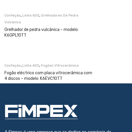
,
,
Confeção
Linha 600
Grelhadores De Pedra
Vulcânica
Grelhador de pedra vulcânica – modelo:
K6GPL10TT
,
,
Confeção
Linha 600
Fogões Vitrocerâmica
Fogão eléctrico com placa vitrocerâmica com
4 discos – modelo: K6EVC10TT