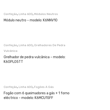
,
,
Confeção
Linha 600
Módulos Neutros
Módulo neutro – modelo: K6NNV10
,
,
Confeção
Linha 600
Grelhadores De Pedra
Vulcânica
Grelhador de pedra vulcânica – modelo:
K6GPL05TT
,
,
Confeção
Linha 600
Fogões A Gás
Fogão com 6 queimadores a gás + 1 forno
eléctrico – modelo: K6MCU15FF