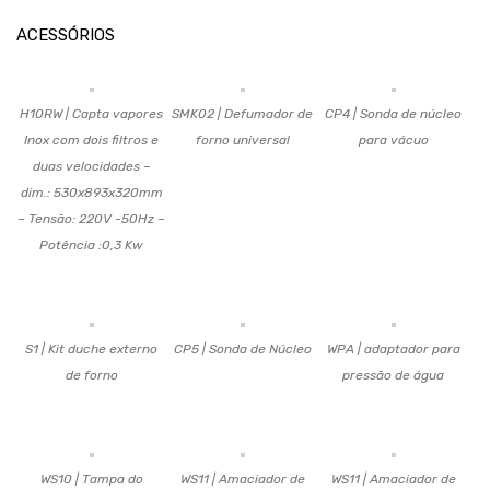
ACESSÓRIOS
H10RW | Capta vapores
SMK02 | Defumador de
CP4 | Sonda de núcleo
Inox com dois filtros e
forno universal
para vácuo
duas velocidades –
dim.: 530x893x320mm
– Tensão: 220V -50Hz –
Potência :0,3 Kw
S1 | Kit duche externo
CP5 | Sonda de Núcleo
WPA | adaptador para
de forno
pressão de água
WS10 | Tampa do
WS11 | Amaciador de
WS11 | Amaciador de