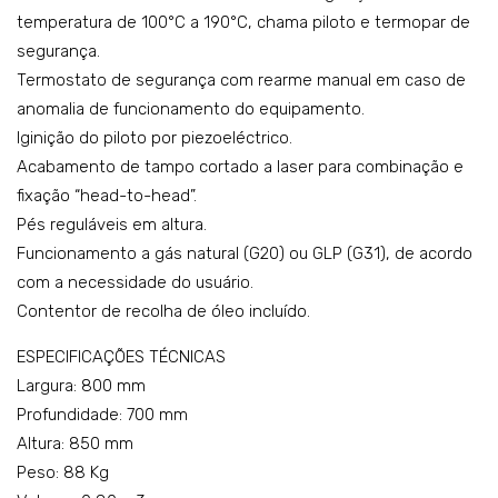
temperatura de 100°C a 190°C, chama piloto e termopar de
o:
del
segurança.
K7G
o:
Termostato de segurança com rearme manual em caso de
FG0
K7G
anomalia de funcionamento do equipamento.
507
FG1
Iginição do piloto por piezoeléctrico.
A
015
Acabamento de tampo cortado a laser para combinação e
fixação “head-to-head”.
Pés reguláveis em altura.
Funcionamento a gás natural (G20) ou GLP (G31), de acordo
com a necessidade do usuário.
Contentor de recolha de óleo incluído.
ESPECIFICAÇÕES TÉCNICAS
Largura: 800 mm
Profundidade: 700 mm
Altura: 850 mm
Peso: 88 Kg