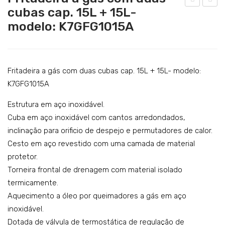
Catering
cubas cap. 15L + 15L-
rita
rita
modelo: K7GFG1015A
Lavandaria
deir
deir
a a
a a
Acessórios
gás
gás
co
co
Fritadeira a gás com duas cubas cap. 15L + 15L- modelo:
m
m
K7GFG1015A
dua
dua
Estrutura em aço inoxidável.
s
s
Cuba em aço inoxidável com cantos arredondados,
cub
cub
inclinação para orificio de despejo e permutadores de calor.
as
as
Cesto em aço revestido com uma camada de material
cap.
cap.
protetor.
7L
15L
Torneira frontal de drenagem com material isolado
+
+
termicamente.
Aquecimento a óleo por queimadores a gás em aço
7L-
15L
inoxidável.
mo
-
Dotada de válvula de termostática de regulação de
del
mo