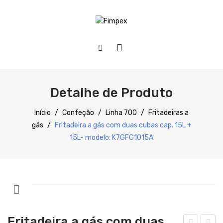
HOME
QUEM SOMOS
Detalhe de Produto
PRODUTOS
Início
/
Confeção
/
Linha 700
/
Fritadeiras a
gás
/
Fritadeira a gás com duas cubas cap. 15L +
SERVIÇOS
Preparação
15L- modelo: K7GFG1015A
DOWNLOADS
Refrigeração
REFERÊNCIAS
Confecção
BLOG
Distribuição
CONTACTOS
Lavagem
Fritadeira a gás com duas