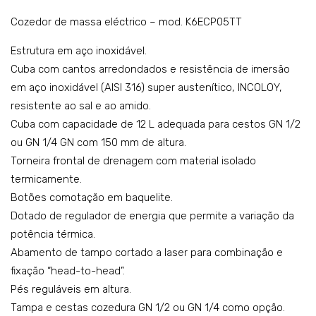
ia –
eléc
Cozedor de massa eléctrico – mod. K6ECP05TT
mo
tric
Estrutura em aço inoxidável.
del
a
Cuba com cantos arredondados e resistência de imersão
o:
co
em aço inoxidável (AISI 316) super austenítico, INCOLOY,
K6E
m
resistente ao sal e ao amido.
BM
um
Cuba com capacidade de 12 L adequada para cestos GN 1/2
05T
a
ou GN 1/4 GN com 150 mm de altura.
T
cub
Torneira frontal de drenagem com material isolado
a
termicamente.
Botões comotação em baquelite.
cap.
Dotado de regulador de energia que permite a variação da
10L
potência térmica.
-
Abamento de tampo cortado a laser para combinação e
mo
fixação “head-to-head”.
del
Pés reguláveis em altura.
o:
Tampa e cestas cozedura GN 1/2 ou GN 1/4 como opção.
K6E