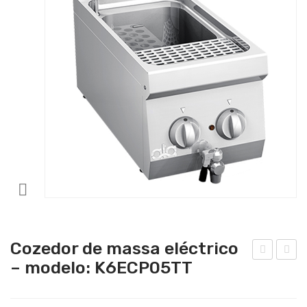
Catering
Lavandaria
Acessórios
Cozedor de massa eléctrico
– modelo: K6ECP05TT
anh
rita
o-
deir
mar
a