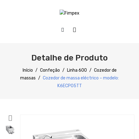
HOME
QUEM SOMOS
Detalhe de Produto
PRODUTOS
Início
/
Confeção
/
Linha 600
/
Cozedor de
massas
/
Cozedor de massa eléctrico – modelo:
SERVIÇOS
Preparação
K6ECP05TT
DOWNLOADS
Refrigeração
REFERÊNCIAS
Confecção
BLOG
Distribuição
CONTACTOS
Lavagem