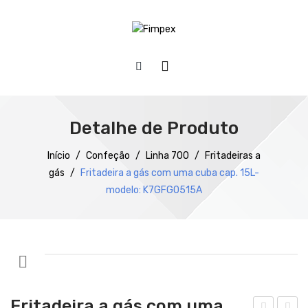
HOME
QUEM SOMOS
Detalhe de Produto
PRODUTOS
Início
/
Confeção
/
Linha 700
/
Fritadeiras a
gás
/
Fritadeira a gás com uma cuba cap. 15L-
Preparação
modelo: K7GFG0515A
Refrigeração
Confecção
Distribuição
Lavagem
Fritadeira a gás com uma