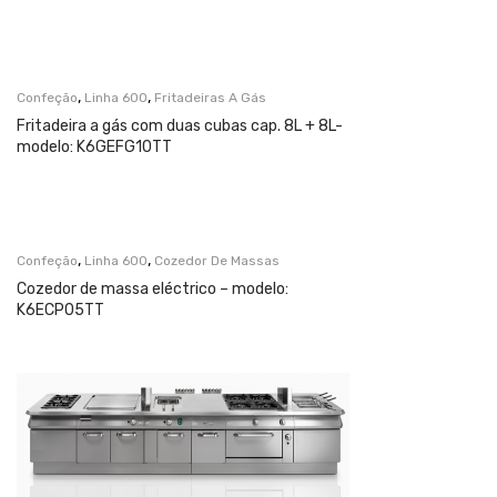
,
,
Confeção
Linha 600
Fritadeiras A Gás
Fritadeira a gás com duas cubas cap. 8L + 8L-
modelo: K6GEFG10TT
,
,
Confeção
Linha 600
Cozedor De Massas
Cozedor de massa eléctrico – modelo:
K6ECP05TT