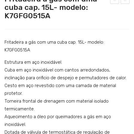
Catering
cuba cap. 15L- modelo:
rita
rita
K7GFG0515A
Lavandaria
deir
deir
a a
a a
Acessórios
gás
gás
SERVIÇOS
co
co
Fritadeira a gás com uma cuba cap. 15L- modelo:
DOWNLOADS
m
m
K7GFG0515A
um
um
REFERÊNCIAS
Estrutura em aço inoxidável.
a
a
Cuba em aço inoxidável com cantos arredondados,
BLOG
cub
cub
inclinação para orificio de despejo e permutadores de calor.
a
a
Cesto em aço revestido com uma camada de material
CONTACTOS
cap.
cap.
protetor.
15L
15L
Torneira frontal de drenagem com material isolado
-
-
termicamente.
Aquecimento a óleo por queimadores a gás em aço
mo
mo
inoxidável.
del
del
Dotada de válvula de termostática de regulação de
o:
o: