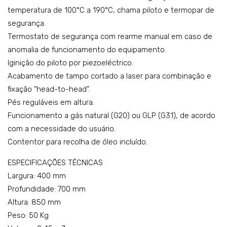
temperatura de 100°C a 190°C, chama piloto e termopar de
K7G
K7G
segurança.
FG0
FE0
Termostato de segurança com rearme manual em caso de
515
515
anomalia de funcionamento do equipamento.
Iginição do piloto por piezoeléctrico.
Acabamento de tampo cortado a laser para combinação e
fixação “head-to-head”.
Pés reguláveis em altura.
Funcionamento a gás natural (G20) ou GLP (G31), de acordo
com a necessidade do usuário.
Contentor para recolha de óleo incluído.
ESPECIFICAÇÕES TÉCNICAS
Largura: 400 mm
Profundidade: 700 mm
Altura: 850 mm
Peso: 50 Kg