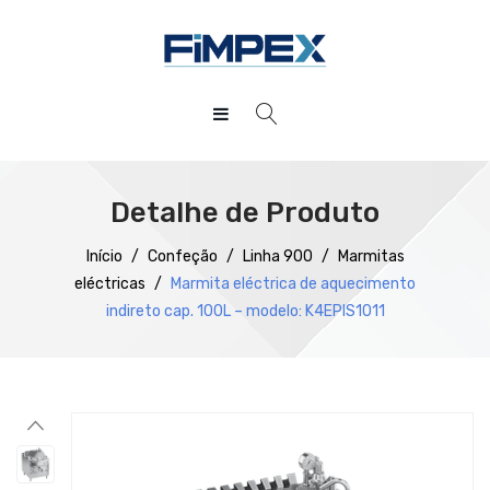
HOME
QUEM SOMOS
Detalhe de Produto
PRODUTOS
Início
/
Confeção
/
Linha 900
/
Marmitas
eléctricas
/
Marmita eléctrica de aquecimento
SERVIÇOS
Preparação
indireto cap. 100L – modelo: K4EPIS1011
DOWNLOADS
Refrigeração
REFERÊNCIAS
Confecção
BLOG
Distribuição
CONTACTOS
Lavagem