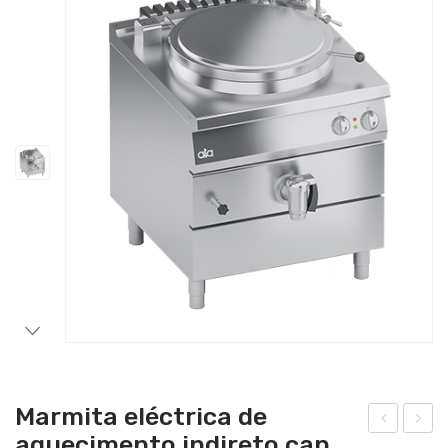
Catering
Lavandaria
Acessórios
Marmita eléctrica de
aquecimento indireto cap.
arm
arm