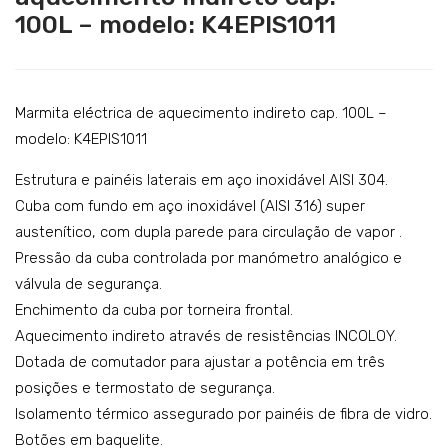
100L – modelo: K4EPIS1011
ita
ita
a
eléc
gás
tric
de
a
Marmita eléctrica de aquecimento indireto cap. 100L –
aqu
de
modelo: K4EPIS1011
eci
aqu
Estrutura e painéis laterais em aço inoxidável AISI 304.
me
eci
Cuba com fundo em aço inoxidável (AISI 316) super
nto
me
austenítico, com dupla parede para circulação de vapor .
indi
nto
Pressão da cuba controlada por manómetro analógico e
ret
indi
válvula de segurança.
o
ret
Enchimento da cuba por torneira frontal.
cap.
o
Aquecimento indireto através de resistências INCOLOY.
Dotada de comutador para ajustar a potência em três
150
cap.
posições e termostato de segurança.
L –
150
Isolamento térmico assegurado por painéis de fibra de vidro.
Aut
L –
Botões em baquelite.
ocla
mo