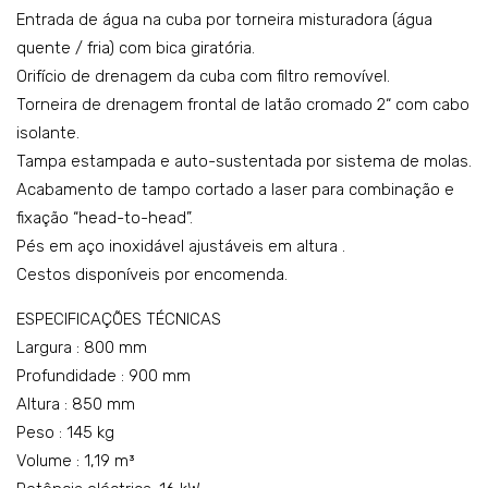
Entrada de água na cuba por torneira misturadora (água
ve
del
quente / fria) com bica giratória.
–
o:
Orifício de drenagem da cuba com filtro removível.
mo
K4E
Torneira de drenagem frontal de latão cromado 2“ com cabo
del
PIS
isolante.
o:
101
Tampa estampada e auto-sustentada por sistema de molas.
K4G
6
Acabamento de tampo cortado a laser para combinação e
PIS
fixação “head-to-head”.
101
Pés em aço inoxidável ajustáveis em altura .
6A
Cestos disponíveis por encomenda.
ESPECIFICAÇÕES TÉCNICAS
Largura : 800 mm
Profundidade : 900 mm
Altura : 850 mm
Peso : 145 kg
Volume : 1,19 m³