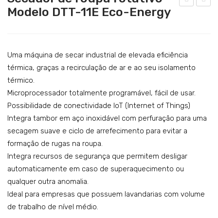
Catering
Modelo DTT-11E Eco-Energy
eca
eca
Lavandaria
dor
dor
de
de
Acessórios
rou
rou
Uma máquina de secar industrial de elevada eficiência
SERVIÇOS
pa
pa
térmica, graças a recirculação de ar e ao seu isolamento
térmico.
DOWNLOADS
rot
rot
Microprocessador totalmente programável, fácil de usar.
ativ
ativ
REFERÊNCIAS
Possibilidade de conectividade IoT (Internet of Things)
o
o
Integra tambor em aço inoxidável com perfuração para uma
BLOG
Mo
Mo
secagem suave e ciclo de arrefecimento para evitar a
del
del
CONTACTOS
formação de rugas na roupa.
o
o
Integra recursos de segurança que permitem desligar
DT
DT
automaticamente em caso de superaquecimento ou
T-
T-
qualquer outra anomalia.
80E
14E
Ideal para empresas que possuem lavandarias com volume
Dyn
Eco
de trabalho de nível médio.
ami
-