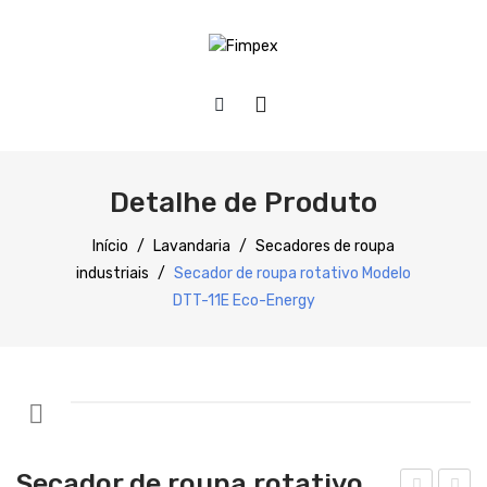
HOME
QUEM SOMOS
Detalhe de Produto
PRODUTOS
Início
/
Lavandaria
/
Secadores de roupa
industriais
/
Secador de roupa rotativo Modelo
Preparação
DTT-11E Eco-Energy
Refrigeração
Confecção
Distribuição
Lavagem
Secador de roupa rotativo