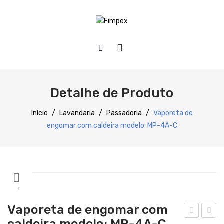
HOME
QUEM SOMOS
Detalhe de Produto
PRODUTOS
Início
/
Lavandaria
/
Passadoria
/
Vaporeta de
engomar com caldeira modelo: MP-4A-C
Preparação
Refrigeração
Confecção
Distribuição
Vaporeta de engomar com
Lavagem
caldeira modelo: MP-4A-C