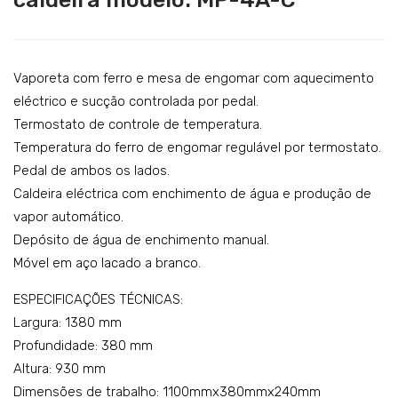
áqui
apo
Catering
na
reta
Lavandaria
de
de
lava
eng
Acessórios
Vaporeta com ferro e mesa de engomar com aquecimento
r
om
eléctrico e sucção controlada por pedal.
SERVIÇOS
Termostato de controle de temperatura.
rou
ar
Temperatura do ferro de engomar regulável por termostato.
DOWNLOADS
pa
co
Pedal de ambos os lados.
ind
m
REFERÊNCIAS
Caldeira eléctrica com enchimento de água e produção de
ustr
cald
vapor automático.
BLOG
ial
eira
Depósito de água de enchimento manual.
Mo
aspi
CONTACTOS
Móvel em aço lacado a branco.
del
ran
ESPECIFICAÇÕES TÉCNICAS:
o:
te e
Largura: 1380 mm
DH
sop
Profundidade: 380 mm
S 11
ran
Altura: 930 mm
Tou
te
Dimensões de trabalho: 1100mmx380mmx240mm