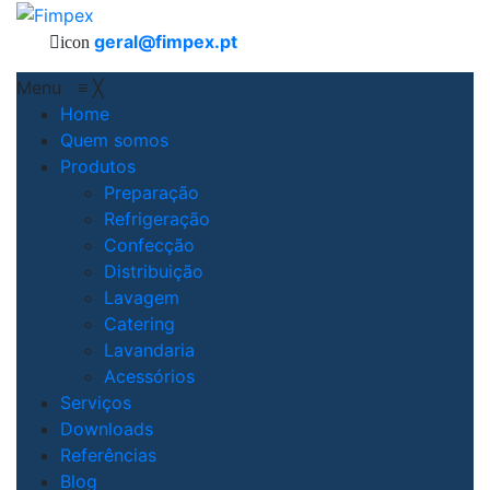
geral@fimpex.pt
icon
Menu
≡
╳
Home
Quem somos
Produtos
Preparação
Refrigeração
Confecção
Distribuição
Lavagem
Catering
Lavandaria
Acessórios
Serviços
Downloads
Referências
Blog