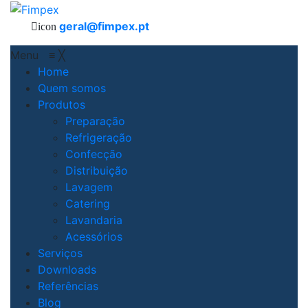
geral@fimpex.pt
icon
Menu
≡
╳
Home
Quem somos
Produtos
Preparação
Refrigeração
Confecção
Distribuição
Lavagem
Catering
Lavandaria
Acessórios
Serviços
Downloads
Referências
Blog