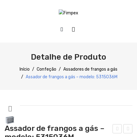
HOME
QUEM SOMOS
Detalhe de Produto
PRODUTOS
Início
/
Confeção
/
Assadores de frangos a gás
/
Assador de frangos a gás – modelo: 5315036M
Preparação
Refrigeração
Confecção
Distribuição
Assador de frangos a gás –
Lavagem
modelo: 5315036M