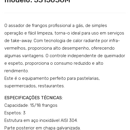
ssa
ssa
Catering
dor
dor
Lavandaria
de
de
fra
fra
Acessórios
O assador de frangos profissional a gás, de simples
ngo
ngo
operação e fácil limpeza, torna-o ideal para uso em serviços
SERVIÇOS
de take-away. Com tecnologia de calor radiante por infra-
s a
s a
vermelhos, proporciona alto desempenho, oferecendo
DOWNLOADS
gás
gás
algumas vantagens. O controle independente de queimador
–
–
REFERÊNCIAS
e espeto, proporciona o consumo reduzido e alto
mo
mo
rendimento.
BLOG
del
del
Este é o equipamento perfeito para pastelarias,
o:
o:
CONTACTOS
supermercados, restaurantes.
531
532
ESPECIFICAÇÕES TÉCNICAS:
002
004
Capacidade: 15/18 frangos
6M
6M
Espetos: 3
Estrutura em aço inoxidável AISI 304.
Parte posterior em chapa galvanizada.