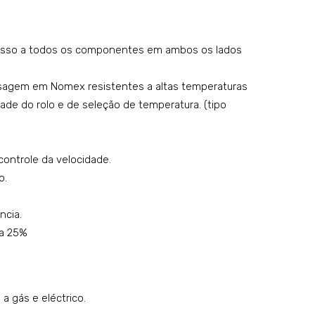
rad
rad
ora
ora
acesso a todos os componentes em ambos os lados
CF-
CF-
335
266
sagem em Nomex resistentes a altas temperaturas
0
5
dade do rolo e de seleção de temperatura. (tipo
Tou
Tou
ch
ch
II
II
controle da velocidade.
o.
ncia.
a 25%
a gás e eléctrico.