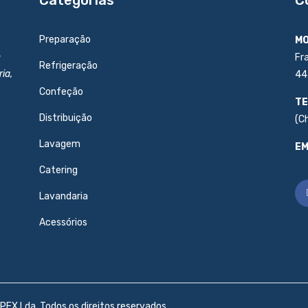
Preparação
MO
e
Fr
Refrigeração
ia,
44
Confeção
TE
Distribuição
(C
Lavagem
EM
Catering
Lavandaria
Acessórios
PEX Lda. Todos os direitos reservados