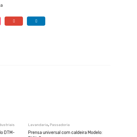
ia
,
ustriais
Lavandaria
Passadoria
lo DTM-
Prensa universal com caldeira Modelo: