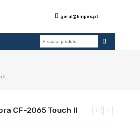
geral@fimpex.pt
S
REFERÊNCIAS
BLOG
CONTACTOS
 II
ra CF-2065 Touch II
alan
alan
dra
dra
dob
dob