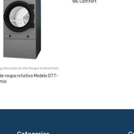
18E Comfort
,
a
Secadores De Roupa Industriais
de roupa rotativo Modelo DTT-
amic
Categorias
C