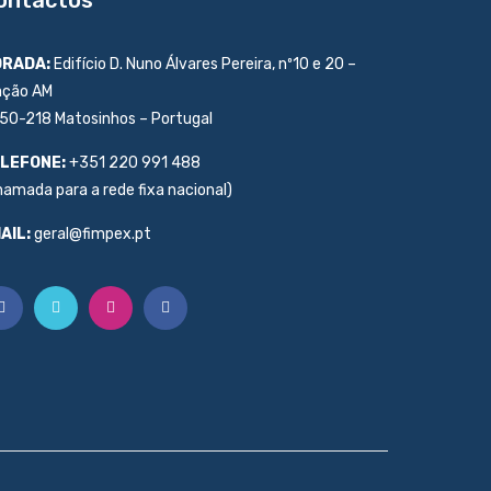
RADA:
Edifício D. Nuno Álvares Pereira, nº10 e 20 –
ação AM
50-218 Matosinhos – Portugal
LEFONE:
+351 220 991 488
hamada para a rede fixa nacional)
AIL:
geral@fimpex.pt