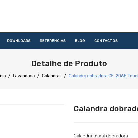
DOWNLOADS
REFERÊNCIAS
BLOG
CONTACTOS
HOME
QUEM SOMOS
PRODUTOS
SERVIÇOS
DOWNLOAD
Detalhe de Produto
Acessórios
Lavandaria
Catering
Lavagem
Distribuição
Confecção
Refrigeração
Preparação
ício
/
Lavandaria
/
Calandras
/
Calandra dobradora CF-2065 Touch
Calandra dobrado
Calandra mural dobradora