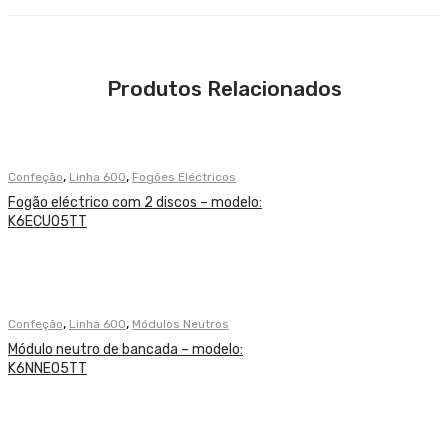
Produtos Relacionados
,
,
Confeção
Linha 600
Fogões Eléctricos
Fogão eléctrico com 2 discos – modelo:
K6ECU05TT
,
,
Confeção
Linha 600
Módulos Neutros
Módulo neutro de bancada – modelo:
K6NNE05TT