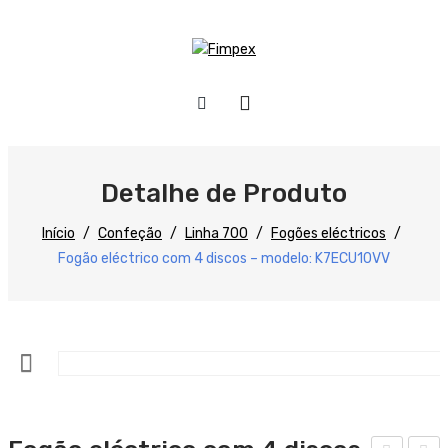
HOME
QUEM SOMOS
Detalhe de Produto
PRODUTOS
Início
/
Confeção
/
Linha 700
/
Fogões eléctricos
/
Fogão eléctrico com 4 discos – modelo: K7ECU10VV
Preparação
Refrigeração
Confecção
Distribuição
Lavagem