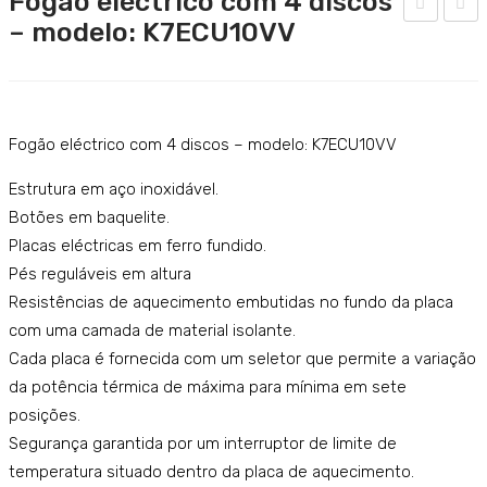
Fogão eléctrico com 4 discos
Catering
– modelo: K7ECU10VV
ogã
ogã
o
o
Lavandaria
eléc
eléc
Acessórios
tric
tric
Fogão eléctrico com 4 discos – modelo: K7ECU10VV
SERVIÇOS
o
o
com
com
Estrutura em aço inoxidável.
DOWNLOADS
2
4
Botões em baquelite.
REFERÊNCIAS
Placas eléctricas em ferro fundido.
plac
plac
Pés reguláveis em altura
as
as
BLOG
Resistências de aquecimento embutidas no fundo da placa
qua
qua
com uma camada de material isolante.
CONTACTOS
dra
dra
Cada placa é fornecida com um seletor que permite a variação
das
das
da potência térmica de máxima para mínima em sete
–
–
posições.
mo
mo
Segurança garantida por um interruptor de limite de
delo
delo
temperatura situado dentro da placa de aquecimento.