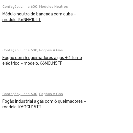
,
,
Confeção
Linha 600
Módulos Neutros
Módulo neutro de bancada com cuba –
modelo: K6NNE10TT
,
,
Confeção
Linha 600
Fogões A Gás
Fogão com 6 queimadores a gás + 1 forno
eléctrico – modelo: K6MCU15FF
,
,
Confeção
Linha 600
Fogões A Gás
Fogão industrial a gás com 6 queimadores –
modelo: K6GCU15TT