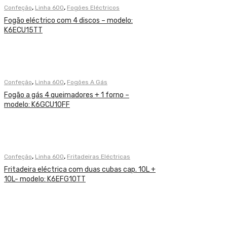
,
,
Confeção
Linha 600
Fogões Eléctricos
Fogão eléctrico com 4 discos – modelo:
K6ECU15TT
,
,
Confeção
Linha 600
Fogões A Gás
Fogão a gás 4 queimadores + 1 forno –
modelo: K6GCU10FF
,
,
Confeção
Linha 600
Fritadeiras Eléctricas
Fritadeira eléctrica com duas cubas cap. 10L +
10L- modelo: K6EFG10TT