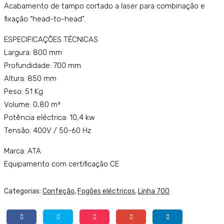
:
:
Acabamento de tampo cortado a laser para combinação e
K7E
K7E
fixação “head-to-head”.
CU0
CU1
ESPECIFICAÇÕES TÉCNICAS
5VV
0VV
Largura: 800 mm
Q
Q
Profundidade: 700 mm
Altura: 850 mm
Peso: 51 Kg
Volume: 0,80 m³
Potência eléctrica: 10,4 kw
Tensão: 400V / 50-60 Hz
Marca: ATA
Equipamento com certificação CE
Categorias:
Confeção
,
Fogões eléctricos
,
Linha 700