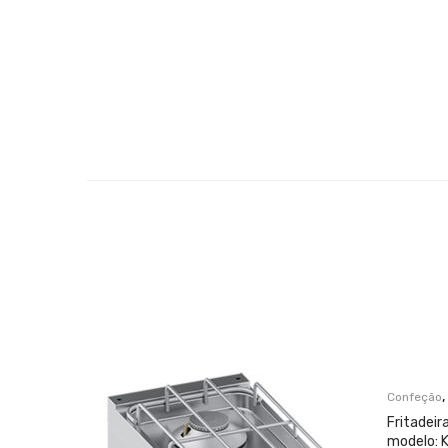
,
Confeção
Fritadeir
modelo: