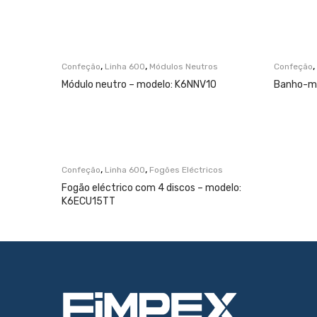
,
,
,
Confeção
Linha 600
Módulos Neutros
Confeção
Módulo neutro – modelo: K6NNV10
Banho-ma
,
,
Confeção
Linha 600
Fogões Eléctricos
Fogão eléctrico com 4 discos – modelo:
K6ECU15TT