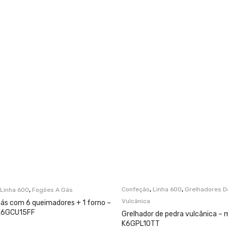
,
,
,
Confeção
Linha 600
Grelhadores D
Linha 600
Fogões A Gás
Vulcânica
gás com 6 queimadores + 1 forno –
 K6GCU15FF
Grelhador de pedra vulcânica – 
K6GPL10TT