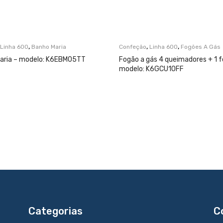
,
,
,
Linha 600
Banho Maria
Confeção
Linha 600
Fogões A Gás
ria – modelo: K6EBM05TT
Fogão a gás 4 queimadores + 1 f
modelo: K6GCU10FF
Categorias
C