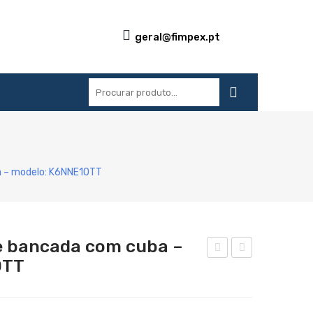
geral@fimpex.pt
S
REFERÊNCIAS
BLOG
CONTACTOS
a – modelo: K6NNE10TT
e bancada com cuba –
0TT
ódu
ódu
lo
lo
neu
neu