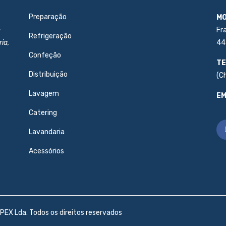
Preparação
MO
e
Fr
Refrigeração
ia,
44
Confeção
TE
Distribuição
(C
Lavagem
EM
Catering
Lavandaria
Acessórios
PEX Lda. Todos os direitos reservados