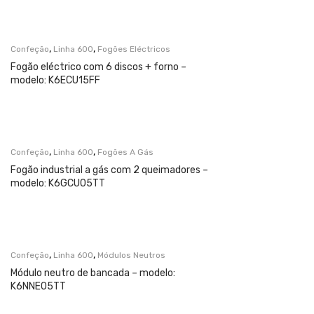
,
,
Confeção
Linha 600
Fogões Eléctricos
Fogão eléctrico com 6 discos + forno –
modelo: K6ECU15FF
,
,
Confeção
Linha 600
Fogões A Gás
Fogão industrial a gás com 2 queimadores –
modelo: K6GCU05TT
,
,
Confeção
Linha 600
Módulos Neutros
Módulo neutro de bancada – modelo:
K6NNE05TT