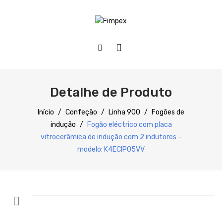
HOME
QUEM SOMOS
Detalhe de Produto
PRODUTOS
Início
/
Confeção
/
Linha 900
/
Fogões de
indução
/
Fogão eléctrico com placa
Preparação
vitrocerâmica de indução com 2 indutores –
Refrigeração
modelo: K4ECIP05VV
Confecção
Distribuição
Lavagem