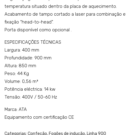
temperatura situado dentro da placa de aquecimento.
disc
Acabamento de tampo cortado a laser para combinação e
os
fixação “head-to-head”.
+
Porta disponível como opcional .
for
no
ESPECIFICAÇÕES TÉCNICAS
eléc
Largura: 400 mm
tric
Profundidade: 900 mm
Altura: 850 mm
o –
Peso: 44 Kg
mo
Volume: 0,56 m³
del
Potência eléctrica: 14 kw
o:
Tensão: 400V / 50-60 Hz
K4E
VC
Marca: ATA
P10
Equipamento com certificação CE
FF
Categorias:
Confeção
,
Fogões de indução
,
Linha 900