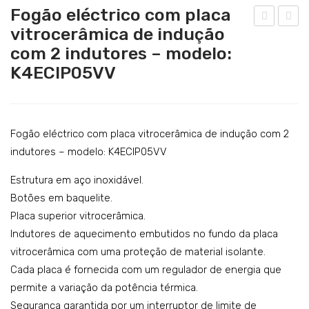
Catering
Fogão eléctrico com placa
vitrocerâmica de indução
Lavandaria
ódu
ogã
com 2 indutores – modelo:
lo
o
Acessórios
K4ECIP05VV
neu
eléc
SERVIÇOS
tro
tric
de
o
DOWNLOADS
ban
co
Fogão eléctrico com placa vitrocerâmica de indução com 2
REFERÊNCIAS
cad
m
indutores – modelo: K4ECIP05VV
BLOG
a –
plac
Estrutura em aço inoxidável.
mo
a
CONTACTOS
Botões em baquelite.
del
vitr
Placa superior vitrocerâmica.
o:
oce
Indutores de aquecimento embutidos no fundo da placa
K4N
râm
vitrocerâmica com uma proteção de material isolante.
NE
ica
Cada placa é fornecida com um regulador de energia que
P05
co
permite a variação da potência térmica.
Segurança garantida por um interruptor de limite de
TT
m 4