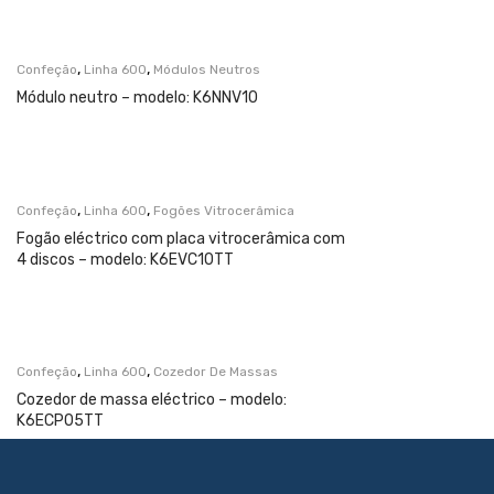
,
,
Confeção
Linha 600
Módulos Neutros
Módulo neutro – modelo: K6NNV10
,
,
Confeção
Linha 600
Fogões Vitrocerâmica
Fogão eléctrico com placa vitrocerâmica com
4 discos – modelo: K6EVC10TT
,
,
Confeção
Linha 600
Cozedor De Massas
Cozedor de massa eléctrico – modelo:
K6ECP05TT