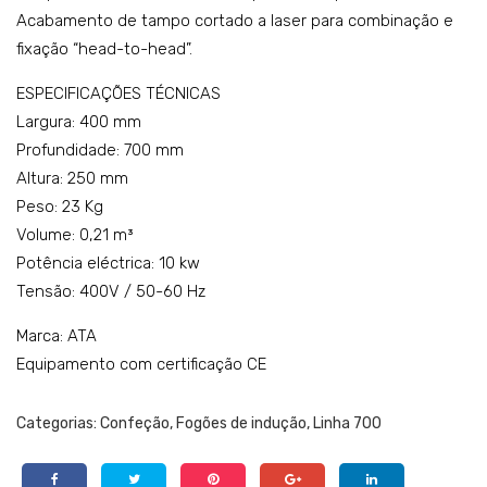
Acabamento de tampo cortado a laser para combinação e
os
o
fixação “head-to-head”.
+
co
for
m 4
ESPECIFICAÇÕES TÉCNICAS
no
ind
Largura: 400 mm
ven
uto
Profundidade: 700 mm
tila
res
Altura: 250 mm
Peso: 23 Kg
do
–
Volume: 0,21 m³
–
mo
Potência eléctrica: 10 kw
mo
del
Tensão: 400V / 50-60 Hz
del
o:
o:
K7E
Marca: ATA
K6E
CI1
Equipamento com certificação CE
VC1
0T
0FV
T
Categorias:
Confeção
,
Fogões de indução
,
Linha 700