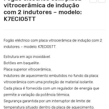
vitrocerâmica de indução
ogã
ogã
com 2 indutores – modelo:
o
o
K7ECI05TT
eléc
eléc
tric
tric
o
o
co
co
Fogão eléctrico com placa vitrocerâmica de indução com 2
m
m
indutores – modelo: K7ECI05TT
plac
plac
Estrutura em aço inoxidável.
a
a
Botões em baquelite.
vitr
vitr
Placa superior vitrocerâmica.
oce
oce
Indutores de aquecimento embutidos no fundo da placa
râm
râm
vitrocerâmica com uma proteção de material isolante.
ica
ica
Cada placa é fornecida com um regulador de energia que
co
de
permite a variação da potência térmica.
Segurança garantida por um interruptor de limite de
m 4
ind
temperatura situado dentro da placa de aquecimento.
disc
uçã