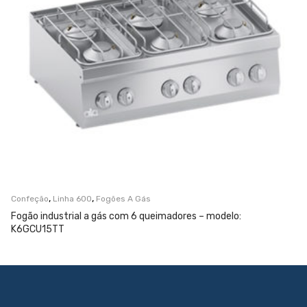
,
,
Confeção
Linha 600
Fogões A Gás
Fogão industrial a gás com 6 queimadores – modelo:
K6GCU15TT