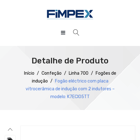
HOME
QUEM SOMOS
Detalhe de Produto
PRODUTOS
Início
/
Confeção
/
Linha 700
/
Fogões de
indução
/
Fogão eléctrico com placa
SERVIÇOS
Preparação
vitrocerâmica de indução com 2 indutores –
DOWNLOADS
Refrigeração
modelo: K7ECI05TT
REFERÊNCIAS
Confecção
BLOG
Distribuição
CONTACTOS
Lavagem